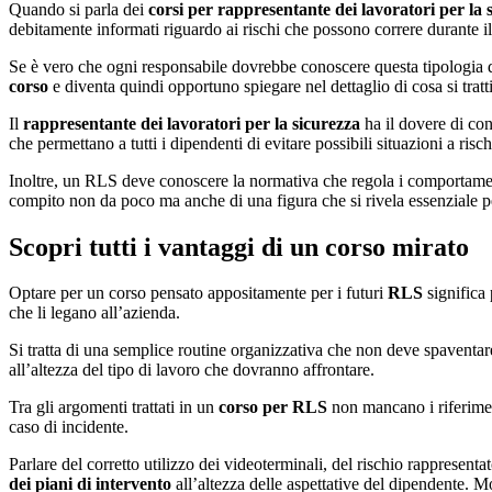
Quando si parla dei
corsi per rappresentante dei lavoratori per la 
debitamente informati riguardo ai rischi che possono correre durante i
Se è vero che ogni responsabile dovrebbe conoscere questa tipologia d
corso
e diventa quindi opportuno spiegare nel dettaglio di cosa si tratti
Il
rappresentante dei lavoratori per la sicurezza
ha il dovere di con
che permettano a tutti i dipendenti di evitare possibili situazioni a risch
Inoltre, un RLS deve conoscere la normativa che regola i comportamenti 
compito non da poco ma anche di una figura che si rivela essenziale p
Scopri tutti i vantaggi di un corso mirato
Optare per un corso pensato appositamente per i futuri
RLS
significa 
che li legano all’azienda.
Si tratta di una semplice routine organizzativa che non deve spaventare
all’altezza del tipo di lavoro che dovranno affrontare.
Tra gli argomenti trattati in un
corso per RLS
non mancano i riferiment
caso di incidente.
Parlare del corretto utilizzo dei videoterminali, del rischio rappresent
dei piani di intervento
all’altezza delle aspettative del dipendente. M