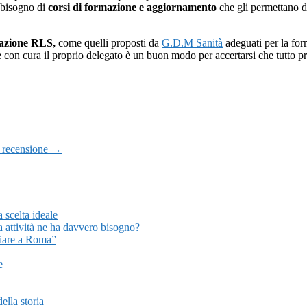
a bisogno di
corsi di formazione e aggiornamento
che gli permettano d
mazione RLS,
come quelli proposti da
G.D.M Sanità
adeguati per la for
re con cura il proprio delegato è un buon modo per accertarsi che tutto p
a recensione →
a scelta ideale
a attività ne ha davvero bisogno?
liare a Roma”
e
ella storia