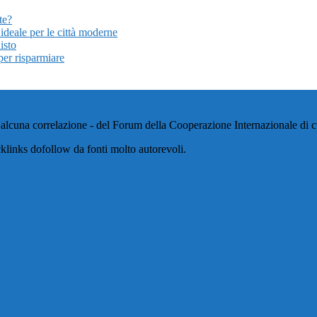
te?
ideale per le città moderne
isto
per risparmiare
alcuna correlazione - del Forum della Cooperazione Internazionale di cui
klinks dofollow da fonti molto autorevoli.