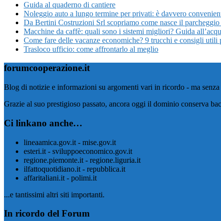
Guida al quaderno di cantiere
Noleggio auto a lungo termine per privati: è davvero convenien
Da Bertini Costruzioni Srl scopriamo come nasce il parcheggio 
Macchine da caffè: quali sono i sistemi migliori? Guida all’acqu
Come fare delle vacanze economiche? 9 trucchi e consigli utili 
Trasloco ufficio: come affrontarlo al meglio
forumcooperazione.it
Blog di notizie e informazioni su argomenti vari in ricordo - ma senza 
Grazie al suo prestigioso passato, ancora oggi il dominio conserva bac
Ci linkano anche…
lineaamica.gov.it - mise.gov.it
esteri.it - sviluppoeconomico.gov.it
regione.piemonte.it - regione.liguria.it
ilfattoquotidiano.it - repubblica.it
affaritaliani.it - polimi.it
...e tantissimi altri siti importanti.
In ricordo del Forum