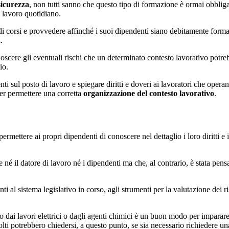
sicurezza
, non tutti sanno che questo tipo di formazione è ormai obbliga
l lavoro quotidiano.
i corsi e provvedere affinché i suoi dipendenti siano debitamente forma
.
oscere gli eventuali rischi che un determinato contesto lavorativo potreb
io.
sul posto di lavoro e spiegare diritti e doveri ai lavoratori che operano
er permettere una corretta
organizzazione del contesto lavorativo
.
permettere ai propri dipendenti di conoscere nel dettaglio i loro diritti 
 né il datore di lavoro né i dipendenti ma che, al contrario, è stata pens
i al sistema legislativo in corso, agli strumenti per la valutazione dei r
ato dai lavori elettrici o dagli agenti chimici è un buon modo per imparar
olti potrebbero chiedersi, a questo punto, se sia necessario richiedere u