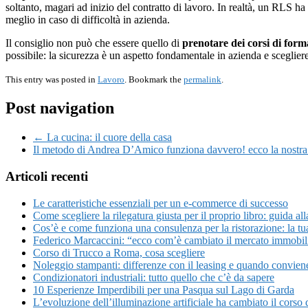
soltanto, magari ad inizio del contratto di lavoro. In realtà, un RLS h
meglio in caso di difficoltà in azienda.
Il consiglio non può che essere quello di
prenotare dei corsi di for
possibile: la sicurezza è un aspetto fondamentale in azienda e sceglie
This entry was posted in
Lavoro
. Bookmark the
permalink
.
Post navigation
← La cucina: il cuore della casa
Il metodo di Andrea D’Amico funziona davvero! ecco la nostr
Articoli recenti
Le caratteristiche essenziali per un e-commerce di successo
Come scegliere la rilegatura giusta per il proprio libro: guida all
Cos’è e come funziona una consulenza per la ristorazione: la tu
Federico Marcaccini: “ecco com’è cambiato il mercato immobi
Corso di Trucco a Roma, cosa scegliere
Noleggio stampanti: differenze con il leasing e quando convien
Condizionatori industriali: tutto quello che c’è da sapere
10 Esperienze Imperdibili per una Pasqua sul Lago di Garda
L’evoluzione dell’illuminazione artificiale ha cambiato il corso d