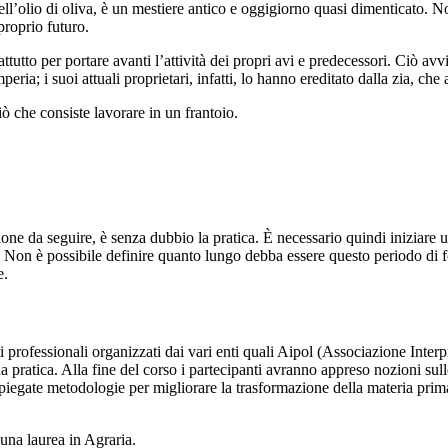
ell’olio di oliva, è un mestiere antico e oggigiorno quasi dimenticato. N
proprio futuro.
tto per portare avanti l’attività dei propri avi e predecessori. Ciò avviene
peria; i suoi attuali proprietari, infatti, lo hanno ereditato dalla zia, ch
ciò che consiste lavorare in un frantoio.
ne da seguire, è senza dubbio la pratica. È necessario quindi iniziare u
re. Non è possibile definire quanto lungo debba essere questo periodo di
e.
i professionali organizzati dai vari enti quali Aipol (Associazione Inte
una pratica. Alla fine del corso i partecipanti avranno appreso nozioni s
spiegate metodologie per migliorare la trasformazione della materia prima,
 una laurea in Agraria.