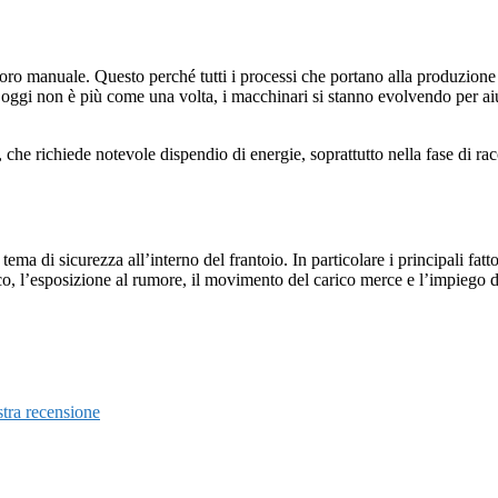
oro manuale. Questo perché tutti i processi che portano alla produzione de
he oggi non è più come una volta, i macchinari si stanno evolvendo per a
che richiede notevole dispendio di energie, soprattutto nella fase di rac
ema di sicurezza all’interno del frantoio. In particolare i principali fatt
rico, l’esposizione al rumore, il movimento del carico merce e l’impiego d
tra recensione