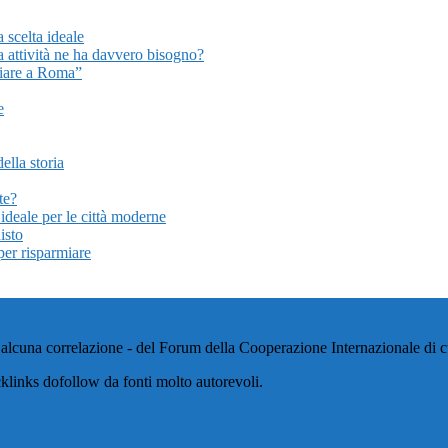
a scelta ideale
a attività ne ha davvero bisogno?
liare a Roma”
e
ella storia
te?
ideale per le città moderne
isto
per risparmiare
alcuna correlazione - del Forum della Cooperazione Internazionale di cui
klinks dofollow da fonti molto autorevoli.