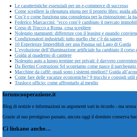
Le caratteristiche essenziali per un e-commerce di successo
Come scegliere la rilegatura giusta per il proprio libro: guida all
Cos’è e come funziona una consulenza per la ristorazione: la tu
Federico Marcaccini: “ecco com’è cambiato il mercato immobi
Corso di Trucco a Roma, cosa scegliere
Noleggio stampanti: differenze con il leasing e quando convien
Condizionatori industriali: tutto quello che c’è da sapere
10 Esperienze Imperdibili per una Pasqua sul Lago di Garda
L’evoluzione dell’illuminazione artificiale ha cambiato il corso d
Guida al quaderno di cantiere
Noleggio auto a lungo termine per privati: è davvero convenien
Da Bertini Costruzioni Srl scopriamo come nasce il parcheggio 
Macchine da caffè: quali sono i sistemi migliori? Guida all’acqu
Come fare delle vacanze economiche? 9 trucchi e consigli utili 
Trasloco ufficio: come affrontarlo al meglio
forumcooperazione.it
Blog di notizie e informazioni su argomenti vari in ricordo - ma senza 
Grazie al suo prestigioso passato, ancora oggi il dominio conserva bac
Ci linkano anche…