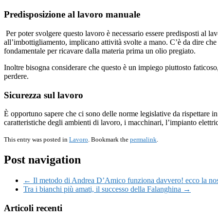
Predisposizione al lavoro manuale
Per poter svolgere questo lavoro è necessario essere predisposti al lav
all’imbottigliamento, implicano attività svolte a mano. C’è da dire c
fondamentale per ricavare dalla materia prima un olio pregiato.
Inoltre bisogna considerare che questo è un impiego piuttosto faticoso, 
perdere.
Sicurezza sul lavoro
È opportuno sapere che ci sono delle norme legislative da rispettare in t
caratteristiche degli ambienti di lavoro, i macchinari, l’impianto elett
This entry was posted in
Lavoro
. Bookmark the
permalink
.
Post navigation
← Il metodo di Andrea D’Amico funziona davvero! ecco la nos
Tra i bianchi più amati, il successo della Falanghina →
Articoli recenti