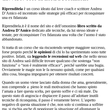
Riprenditela
è un corso ideato dal love coach e scrittore Andrea
D’Amico ed incentrato sulle strategie più efficaci per riconquistare
una ex fidanzata
Riprenditela.it è il nome del sito e dell’omonimo
libro scritto da
Andrea D’Amico
dedicato alle tecniche, da lui stesso ideate e
testate, per riconquistare l’ex fidanzata una volta che l’uomo è stato
abbandonato.
Si tratta di un corso che sta riscuotendo sempre maggiore successo,
forse proprio perchè
le opinioni
di chi lo ha sperimentato sono tutte
positive. Infatti, sia
leggendo le recensioni sul web
che nello stesso
sito di Andrea sarà difficile trovare qualcuno che sostenga “non
funziona” o “non è realmente efficace”, perché sarebbe una bugia.
Ovviamente le magie non le fa nessuno quindi, come per qualsiasi
altra cosa, bisogna impegnarsi per ottenere risultati concreti.
Quando un uomo viene lasciato dalla donna che ama, generalmente,
non comprende a pieno le reali motivazioni che hanno spinto
l’amata a fare questa scelta, per questo soffre e ci stà male. Da
questo stato di angoscia e dispiacere il passo all’adottare inutili
tecniche di riconquista, il passo è veramente breve. L’aspetto
negativo di questa situazione è che, non solo si continua a soffrire
ma, si rischia anche di peggiorare la situazione ed allontanare la