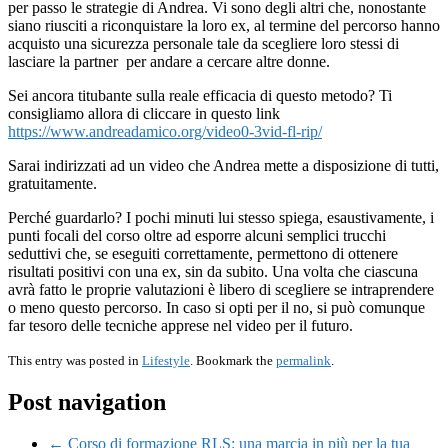
per passo le strategie di Andrea. Vi sono degli altri che, nonostante
siano riusciti a riconquistare la loro ex, al termine del percorso hanno
acquisto una sicurezza personale tale da scegliere loro stessi di
lasciare la partner per andare a cercare altre donne.
Sei ancora titubante sulla reale efficacia di questo metodo? Ti
consigliamo allora di cliccare in questo link
https://www.andreadamico.org/video0-3vid-fl-rip/
Sarai indirizzati ad un video che Andrea mette a disposizione di tutti,
gratuitamente.
Perché guardarlo? I pochi minuti lui stesso spiega, esaustivamente, i
punti focali del corso oltre ad esporre alcuni semplici trucchi
seduttivi che, se eseguiti correttamente, permettono di ottenere
risultati positivi con una ex, sin da subito. Una volta che ciascuna
avrà fatto le proprie valutazioni è libero di scegliere se intraprendere
o meno questo percorso. In caso si opti per il no, si può comunque
far tesoro delle tecniche apprese nel video per il futuro.
This entry was posted in
Lifestyle
. Bookmark the
permalink
.
Post navigation
← Corso di formazione RLS: una marcia in più per la tua