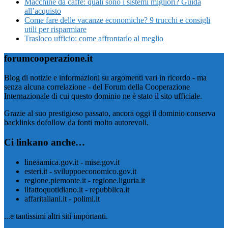
Macchine da caffè: quali sono i sistemi migliori? Guida
all’acquisto
Come fare delle vacanze economiche? 9 trucchi e consigli
utili per risparmiare
Trasloco ufficio: come affrontarlo al meglio
forumcooperazione.it
Blog di notizie e informazioni su argomenti vari in ricordo - ma
senza alcuna correlazione - del Forum della Cooperazione
Internazionale di cui questo dominio ne è stato il sito ufficiale.
Grazie al suo prestigioso passato, ancora oggi il dominio conserva
backlinks dofollow da fonti molto autorevoli.
Ci linkano anche…
lineaamica.gov.it - mise.gov.it
esteri.it - sviluppoeconomico.gov.it
regione.piemonte.it - regione.liguria.it
ilfattoquotidiano.it - repubblica.it
affaritaliani.it - polimi.it
...e tantissimi altri siti importanti.