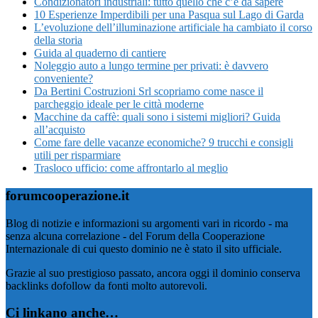
Condizionatori industriali: tutto quello che c’è da sapere
10 Esperienze Imperdibili per una Pasqua sul Lago di Garda
L’evoluzione dell’illuminazione artificiale ha cambiato il corso
della storia
Guida al quaderno di cantiere
Noleggio auto a lungo termine per privati: è davvero
conveniente?
Da Bertini Costruzioni Srl scopriamo come nasce il
parcheggio ideale per le città moderne
Macchine da caffè: quali sono i sistemi migliori? Guida
all’acquisto
Come fare delle vacanze economiche? 9 trucchi e consigli
utili per risparmiare
Trasloco ufficio: come affrontarlo al meglio
forumcooperazione.it
Blog di notizie e informazioni su argomenti vari in ricordo - ma
senza alcuna correlazione - del Forum della Cooperazione
Internazionale di cui questo dominio ne è stato il sito ufficiale.
Grazie al suo prestigioso passato, ancora oggi il dominio conserva
backlinks dofollow da fonti molto autorevoli.
Ci linkano anche…