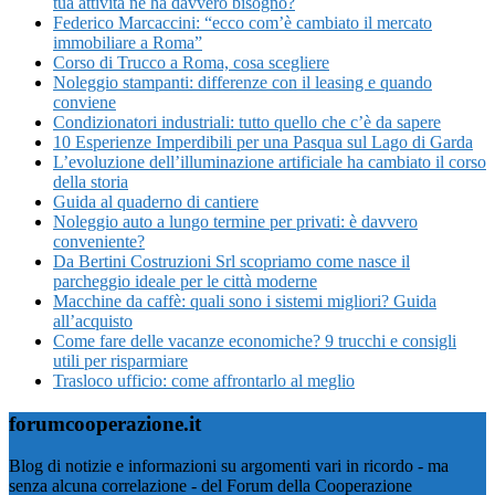
tua attività ne ha davvero bisogno?
Federico Marcaccini: “ecco com’è cambiato il mercato
immobiliare a Roma”
Corso di Trucco a Roma, cosa scegliere
Noleggio stampanti: differenze con il leasing e quando
conviene
Condizionatori industriali: tutto quello che c’è da sapere
10 Esperienze Imperdibili per una Pasqua sul Lago di Garda
L’evoluzione dell’illuminazione artificiale ha cambiato il corso
della storia
Guida al quaderno di cantiere
Noleggio auto a lungo termine per privati: è davvero
conveniente?
Da Bertini Costruzioni Srl scopriamo come nasce il
parcheggio ideale per le città moderne
Macchine da caffè: quali sono i sistemi migliori? Guida
all’acquisto
Come fare delle vacanze economiche? 9 trucchi e consigli
utili per risparmiare
Trasloco ufficio: come affrontarlo al meglio
forumcooperazione.it
Blog di notizie e informazioni su argomenti vari in ricordo - ma
senza alcuna correlazione - del Forum della Cooperazione