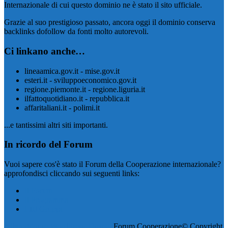
Internazionale di cui questo dominio ne è stato il sito ufficiale.
Grazie al suo prestigioso passato, ancora oggi il dominio conserva
backlinks dofollow da fonti molto autorevoli.
Ci linkano anche…
lineaamica.gov.it - mise.gov.it
esteri.it - sviluppoeconomico.gov.it
regione.piemonte.it - regione.liguria.it
ilfattoquotidiano.it - repubblica.it
affaritaliani.it - polimi.it
...e tantissimi altri siti importanti.
In ricordo del Forum
Vuoi sapere cos'è stato il Forum della Cooperazione internazionale?
approfondisci cliccando sui seguenti links:
Il Forum
Il Programma
I 10 Gruppi
AlbinoMouse WordPress Theme
, Forum Cooperazione© Copyright