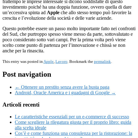
frattempo le imprese interessate si dicono soddisfatte di questo
investimento poiché ha una doppia funzione, ovvero quella di dare
un’eccessiva spinta ad
Apple
che allo stesso tempo può favorire la
crescita e l’evoluzione della società e delle varie aziende.
Questo potrebbe essere un passo molto importante fatto nei confronti
del Sud, che purtroppo spesso viene messo da parte, sottovalutato e
poco considerato sotto vari campi. Per la prima volta però viene
scelto come punto di partenza per l’innovazione e chissà se non
anche per la rinascita.
This entry was posted in
Apple
,
Lavoro
. Bookmark the
permalink
.
Post navigation
← Ottenere un prestito senza avere la busta paga
Android, Oracle America e i guadagni di Google →
Articoli recenti
Le caratteristiche essenziali per un e-commerce di successo
Come scegliere la rilegatura giusta per il proprio libro: guida
alla scelta ideale
Cos’è e come funziona una consulenza per la ristorazione: la