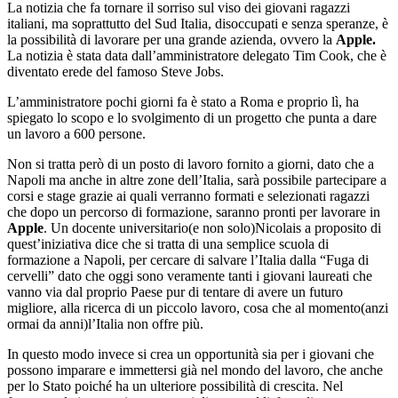
La notizia che fa tornare il sorriso sul viso dei giovani ragazzi
italiani, ma soprattutto del Sud Italia, disoccupati e senza speranze, è
la possibilità di lavorare per una grande azienda, ovvero la
Apple.
La notizia è stata data dall’amministratore delegato Tim Cook, che è
diventato erede del famoso Steve Jobs.
L’amministratore pochi giorni fa è stato a Roma e proprio lì, ha
spiegato lo scopo e lo svolgimento di un progetto che punta a dare
un lavoro a 600 persone.
Non si tratta però di un posto di lavoro fornito a giorni, dato che a
Napoli ma anche in altre zone dell’Italia, sarà possibile partecipare a
corsi e stage grazie ai quali verranno formati e selezionati ragazzi
che dopo un percorso di formazione, saranno pronti per lavorare in
Apple
. Un docente universitario(e non solo)Nicolais a proposito di
quest’iniziativa dice che si tratta di una semplice scuola di
formazione a Napoli, per cercare di salvare l’Italia dalla “Fuga di
cervelli” dato che oggi sono veramente tanti i giovani laureati che
vanno via dal proprio Paese pur di tentare di avere un futuro
migliore, alla ricerca di un piccolo lavoro, cosa che al momento(anzi
ormai da anni)l’Italia non offre più.
In questo modo invece si crea un opportunità sia per i giovani che
possono imparare e immettersi già nel mondo del lavoro, che anche
per lo Stato poiché ha un ulteriore possibilità di crescita. Nel