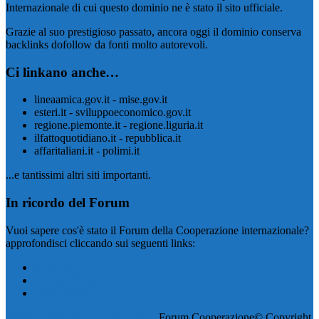
Internazionale di cui questo dominio ne è stato il sito ufficiale.
Grazie al suo prestigioso passato, ancora oggi il dominio conserva
backlinks dofollow da fonti molto autorevoli.
Ci linkano anche…
lineaamica.gov.it - mise.gov.it
esteri.it - sviluppoeconomico.gov.it
regione.piemonte.it - regione.liguria.it
ilfattoquotidiano.it - repubblica.it
affaritaliani.it - polimi.it
...e tantissimi altri siti importanti.
In ricordo del Forum
Vuoi sapere cos'è stato il Forum della Cooperazione internazionale?
approfondisci cliccando sui seguenti links:
Il Forum
Il Programma
I 10 Gruppi
AlbinoMouse WordPress Theme
, Forum Cooperazione© Copyright