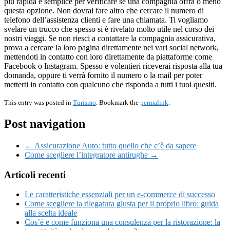
più rapida e semplice per verificare se una compagnia offra o meno
questa opzione. Non dovrai fare altro che cercare il numero di
telefono dell’assistenza clienti e fare una chiamata. Ti vogliamo
svelare un trucco che spesso si è rivelato molto utile nel corso dei
nostri viaggi. Se non riesci a contattare la compagnia assicurativa,
prova a cercare la loro pagina direttamente nei vari social network,
mettendoti in contatto con loro direttamente da piattaforme come
Facebook o Instagram. Spesso e volentieri riceverai risposta alla tua
domanda, oppure ti verrà fornito il numero o la mail per poter
metterti in contatto con qualcuno che risponda a tutti i tuoi quesiti.
This entry was posted in
Turismo
. Bookmark the
permalink
.
Post navigation
← Assicurazione Auto: tutto quello che c’è da sapere
Come scegliere l’integratore antirughe →
Articoli recenti
Le caratteristiche essenziali per un e-commerce di successo
Come scegliere la rilegatura giusta per il proprio libro: guida
alla scelta ideale
Cos’è e come funziona una consulenza per la ristorazione: la