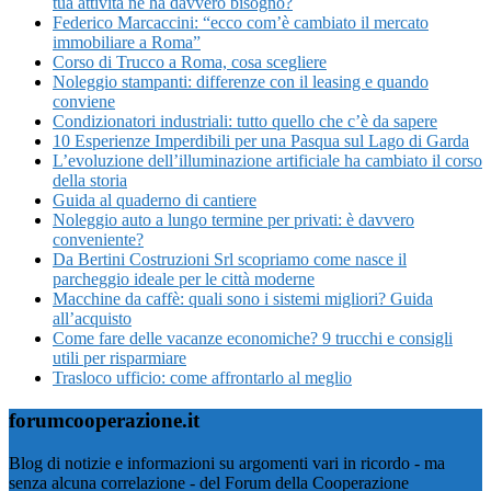
tua attività ne ha davvero bisogno?
Federico Marcaccini: “ecco com’è cambiato il mercato
immobiliare a Roma”
Corso di Trucco a Roma, cosa scegliere
Noleggio stampanti: differenze con il leasing e quando
conviene
Condizionatori industriali: tutto quello che c’è da sapere
10 Esperienze Imperdibili per una Pasqua sul Lago di Garda
L’evoluzione dell’illuminazione artificiale ha cambiato il corso
della storia
Guida al quaderno di cantiere
Noleggio auto a lungo termine per privati: è davvero
conveniente?
Da Bertini Costruzioni Srl scopriamo come nasce il
parcheggio ideale per le città moderne
Macchine da caffè: quali sono i sistemi migliori? Guida
all’acquisto
Come fare delle vacanze economiche? 9 trucchi e consigli
utili per risparmiare
Trasloco ufficio: come affrontarlo al meglio
forumcooperazione.it
Blog di notizie e informazioni su argomenti vari in ricordo - ma
senza alcuna correlazione - del Forum della Cooperazione