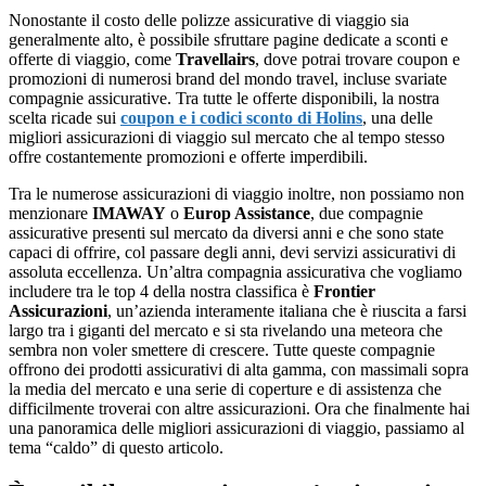
Nonostante il costo delle polizze assicurative di viaggio sia
generalmente alto, è possibile sfruttare pagine dedicate a sconti e
offerte di viaggio, come
Travellairs
, dove potrai trovare coupon e
promozioni di numerosi brand del mondo travel, incluse svariate
compagnie assicurative. Tra tutte le offerte disponibili, la nostra
scelta ricade sui
coupon e i codici sconto di Holins
, una delle
migliori assicurazioni di viaggio sul mercato che al tempo stesso
offre costantemente promozioni e offerte imperdibili.
Tra le numerose assicurazioni di viaggio inoltre, non possiamo non
menzionare
IMAWAY
o
Europ Assistance
, due compagnie
assicurative presenti sul mercato da diversi anni e che sono state
capaci di offrire, col passare degli anni, devi servizi assicurativi di
assoluta eccellenza. Un’altra compagnia assicurativa che vogliamo
includere tra le top 4 della nostra classifica è
Frontier
Assicurazioni
, un’azienda interamente italiana che è riuscita a farsi
largo tra i giganti del mercato e si sta rivelando una meteora che
sembra non voler smettere di crescere. Tutte queste compagnie
offrono dei prodotti assicurativi di alta gamma, con massimali sopra
la media del mercato e una serie di coperture e di assistenza che
difficilmente troverai con altre assicurazioni. Ora che finalmente hai
una panoramica delle migliori assicurazioni di viaggio, passiamo al
tema “caldo” di questo articolo.