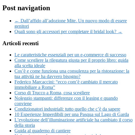
Post navigation
← Dall’affido all’adozione Mite. Un nuovo modo di essere
genitori
Quali sono gli accessori per completare il bridal look? →
Articoli recenti
Le caratteristiche essenziali per un e-commerce di successo
Come scegliere la rilegatura giusta per il proprio libro: guida
alla scelta ideale
Cos’è e come funziona una consulenza per la ristorazione: la
tua attività ne ha davvero bisogno?
Federico Marcaccini: “ecco com’è cambiato il mercato
immobiliare a Roma”
Corso di Trucco a Roma, cosa scegliere
Noleggio stampanti: differenze con il leasing e quando
conviene
Condizionatori industriali: tutto quello che c’è da sapere
10 Esperienze Imperdibili per una Pasqua sul Lago di Garda
L’evoluzione dell’illuminazione artificiale ha cambiato il corso
della storia
Guida al quaderno di cantiere