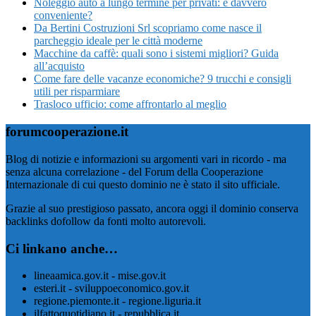
Noleggio auto a lungo termine per privati: è davvero
conveniente?
Da Bertini Costruzioni Srl scopriamo come nasce il
parcheggio ideale per le città moderne
Macchine da caffè: quali sono i sistemi migliori? Guida
all’acquisto
Come fare delle vacanze economiche? 9 trucchi e consigli
utili per risparmiare
Trasloco ufficio: come affrontarlo al meglio
forumcooperazione.it
Blog di notizie e informazioni su argomenti vari in ricordo - ma
senza alcuna correlazione - del Forum della Cooperazione
Internazionale di cui questo dominio ne è stato il sito ufficiale.
Grazie al suo prestigioso passato, ancora oggi il dominio conserva
backlinks dofollow da fonti molto autorevoli.
Ci linkano anche…
lineaamica.gov.it - mise.gov.it
esteri.it - sviluppoeconomico.gov.it
regione.piemonte.it - regione.liguria.it
ilfattoquotidiano.it - repubblica.it