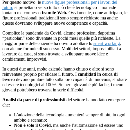
Per questo motivo, le
nuove figure professionali per i lavori del
futuro
si proiettano verso tutto ciò che è tecnologico – nomade –
lontano ma connesso
tramite Web.
Ovviamente, come anticipato, le
figure professionali tradizionali sono sempre richieste ma anche
queste dovranno sviluppare nuove competenze e capacità.
Complice la pandemia da Covid, alcune professioni dapprima
“particolari” sono diventate in pochi mesi quelle più richieste. La
maggior parte delle aziende ha dovuto adottare lo
smart working
,
con alcune formule di successo. Molti dei settori, impossibilitati a
lavorare da casa, si sono trovate a sviluppare nuove idee e
cambiamenti improvvisi.
In questi due anni, molte aziende hanno chiuso e altre si sono
reinventate proprio per sfidare il futuro. I
candidati in cerca di
lavoro
devono puntare tutto sulla loro capacità di innovarsi, studiare
ed essere tecnologici al 100%. Se per i giovani è più facile, i meno
giovani potrebbero trovarsi in serie difficoltà.
Analisi da parte di professionisti
del settore hanno fatto emergere
che:
L’adozione della tecnologia aumenterà sempre di più, in ogni
ambito e scenario;
Non è solo il Covid
, ma anche l’automazione ad essere uno