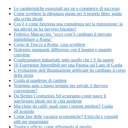
Le caratteristiche essenziali per un e-commerce di successo
Come scegliere la rilegatura giusta per il proprio libro: guida
alla scelta ideale
Cos’è e come funziona una consulenza per la ristorazione: la
tua attività ne ha davvero bisogno?
Federico Marcaccini: “ecco com’è cambiato il mercato
immobiliare a Roma”
Corso di Trucco a Roma, cosa scegliere
Noleggio stampanti: differenze con il leasing e quando
conviene
Condizionatori industriali: tutto quello che c’è da sapere
10 Esperienze Imperdibili per una Pasqua sul Lago di Garda
L’evoluzione dell’illuminazione artificiale ha cambiato il corso
della storia
Guida al quaderno di cantiere
Noleggio auto a lungo termine per privati: è davvero
conveniente?
Da Bertini Costruzioni Srl scopriamo come nasce il
parcheggio ideale per le città moderne
Macchine da caffè: quali sono i sistemi migliori? Guida
all’acquisto
Come fare delle vacanze economiche? 9 trucchi e consigli
utili per risparmiare
Trasloco ufficio: come affrontarlo al meglio