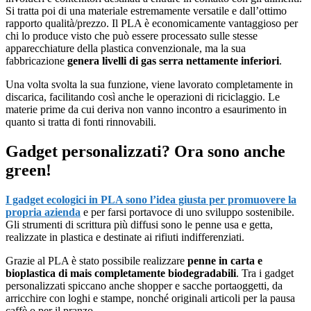
Si tratta poi di una materiale estremamente versatile e dall’ottimo
rapporto qualità/prezzo. Il PLA è economicamente vantaggioso per
chi lo produce visto che può essere processato sulle stesse
apparecchiature della plastica convenzionale, ma la sua
fabbricazione
genera livelli di gas serra nettamente inferiori
.
Una volta svolta la sua funzione, viene lavorato completamente in
discarica, facilitando così anche le operazioni di riciclaggio. Le
materie prime da cui deriva non vanno incontro a esaurimento in
quanto si tratta di fonti rinnovabili.
Gadget personalizzati? Ora sono anche
green!
I gadget ecologici in PLA sono l’idea giusta per promuovere la
propria azienda
e per farsi portavoce di uno sviluppo sostenibile.
Gli strumenti di scrittura più diffusi sono le penne usa e getta,
realizzate in plastica e destinate ai rifiuti indifferenziati.
Grazie al PLA è stato possibile realizzare
penne in carta e
bioplastica di mais completamente biodegradabili
. Tra i gadget
personalizzati spiccano anche shopper e sacche portaoggetti, da
arricchire con loghi e stampe, nonché originali articoli per la pausa
caffè o per il pranzo.