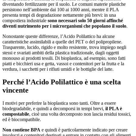
diventando fertilizzante per il suolo. Le comuni materie plastiche
persistono nell’ambiente dai 100 ai 1000 anni, mentre il PLA
presenta tempi di degradazione nettamente più brevi: in una
compostiera industriale
sono necessari solo 50 giorni affinché
diventi nutrimento per i microrganismi che popolano il suolo
.
Nonostante queste differenze, l’Acido Polilattico ha alcune
caratteristiche assimilabili a quelle del PET o del polipropilene.
Trasparente, lucido, rigido e molto resistente, trova impiego negli
stessi e svariati ambiti della plastica tradizionale, dagli oggetti
monouso ai prodotti tessili. Di bioplastica, ad esempio, sono fatti
piatti e bicchieri usa e getta, vassoi e contenitori per la frutta e la
verdura, i sacchetti per i rifiuti umidi e le bottiglie del latte.
Perché l’Acido Polilattico è una scelta
vincente
I motivi per preferire la bioplastica sono tanti. Oltre a essere
biodegradabile, e quindi a decomporsi in tempi brevi,
il PLA è
compostabile
, cioè una volta decomposto non lascia residui tossici,
ed è biocompatibile.
Non contiene BPA
e quindi è particolarmente indicato per creare
involucri e contenitori destinati a entrare in contatto con gli alimenti.