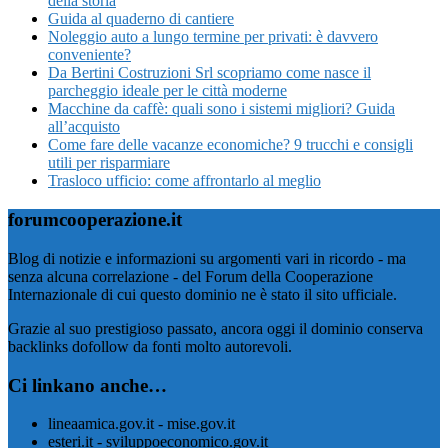
della storia
Guida al quaderno di cantiere
Noleggio auto a lungo termine per privati: è davvero
conveniente?
Da Bertini Costruzioni Srl scopriamo come nasce il
parcheggio ideale per le città moderne
Macchine da caffè: quali sono i sistemi migliori? Guida
all’acquisto
Come fare delle vacanze economiche? 9 trucchi e consigli
utili per risparmiare
Trasloco ufficio: come affrontarlo al meglio
forumcooperazione.it
Blog di notizie e informazioni su argomenti vari in ricordo - ma
senza alcuna correlazione - del Forum della Cooperazione
Internazionale di cui questo dominio ne è stato il sito ufficiale.
Grazie al suo prestigioso passato, ancora oggi il dominio conserva
backlinks dofollow da fonti molto autorevoli.
Ci linkano anche…
lineaamica.gov.it - mise.gov.it
esteri.it - sviluppoeconomico.gov.it