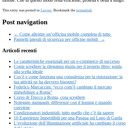
mobile. Che in questo modo resta efficiente, protetta e bella a lungo.
This entry was posted in
Lavoro
. Bookmark the
permalink
.
Post navigation
← Come allestire un’officina mobile completa di tutto
Pannelli laterali di sicurezza per officine mobili →
Articoli recenti
Le caratteristiche essenziali per un e-commerce di successo
Come scegliere la rilegatura giusta per il proprio libro: guida
alla scelta ideale
Cos’è e come funziona una consulenza per la ristorazione: la
tua attività ne ha davvero bisogno?
Federico Marcaccini: “ecco com’è cambiato il mercato
immobiliare a Roma”
Corso di Trucco a Roma, cosa scegliere
Noleggio stampanti: differenze con il leasing e quando
conviene
Condizionatori industriali: tutto quello che c’è da sapere
10 Esperienze Imperdibili per una Pasqua sul Lago di Garda
L’evoluzione dell’illuminazione artificiale ha cambiato il corso