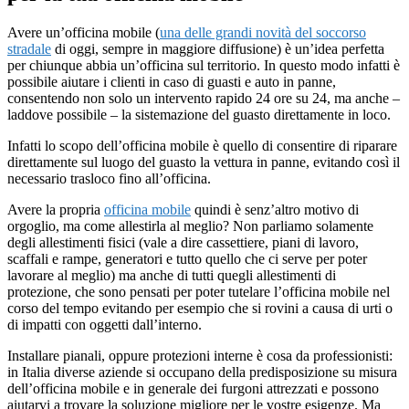
Avere un’officina mobile (
una delle grandi novità del soccorso
stradale
di oggi, sempre in maggiore diffusione) è un’idea perfetta
per chiunque abbia un’officina sul territorio. In questo modo infatti è
possibile aiutare i clienti in caso di guasti e auto in panne,
consentendo non solo un intervento rapido 24 ore su 24, ma anche –
laddove possibile – la sistemazione del guasto direttamente in loco.
Infatti lo scopo dell’officina mobile è quello di consentire di riparare
direttamente sul luogo del guasto la vettura in panne, evitando così il
necessario trasloco fino all’officina.
Avere la propria
officina mobile
quindi è senz’altro motivo di
orgoglio, ma come allestirla al meglio? Non parliamo solamente
degli allestimenti fisici (vale a dire cassettiere, piani di lavoro,
scaffali e rampe, generatori e tutto quello che ci serve per poter
lavorare al meglio) ma anche di tutti quegli allestimenti di
protezione, che sono pensati per poter tutelare l’officina mobile nel
corso del tempo evitando per esempio che si rovini a causa di urti o
di impatti con oggetti dall’interno.
Installare pianali, oppure protezioni interne è cosa da professionisti:
in Italia diverse aziende si occupano della predisposizione su misura
dell’officina mobile e in generale dei furgoni attrezzati e possono
aiutarvi a trovare la soluzione migliore per le vostre esigenze. Ma