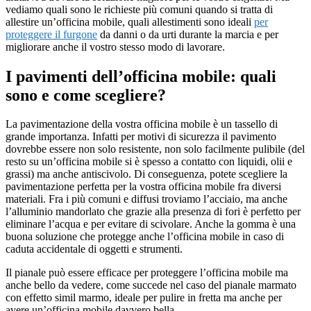
vediamo quali sono le richieste più comuni quando si tratta di
allestire un’officina mobile, quali allestimenti sono ideali
per
proteggere il furgone
da danni o da urti durante la marcia e per
migliorare anche il vostro stesso modo di lavorare.
I pavimenti dell’officina mobile: quali
sono e come scegliere?
La pavimentazione della vostra officina mobile è un tassello di
grande importanza. Infatti per motivi di sicurezza il pavimento
dovrebbe essere non solo resistente, non solo facilmente pulibile (del
resto su un’officina mobile si è spesso a contatto con liquidi, olii e
grassi) ma anche antiscivolo. Di conseguenza, potete scegliere la
pavimentazione perfetta per la vostra officina mobile fra diversi
materiali. Fra i più comuni e diffusi troviamo l’acciaio, ma anche
l’alluminio mandorlato che grazie alla presenza di fori è perfetto per
eliminare l’acqua e per evitare di scivolare. Anche la gomma è una
buona soluzione che protegge anche l’officina mobile in caso di
caduta accidentale di oggetti e strumenti.
Il pianale può essere efficace per proteggere l’officina mobile ma
anche bello da vedere, come succede nel caso del pianale marmato
con effetto simil marmo, ideale per pulire in fretta ma anche per
avere un’officina mobile davvero bella.