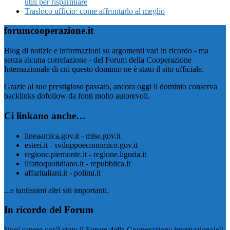
utili per risparmiare
Trasloco ufficio: come affrontarlo al meglio
forumcooperazione.it
Blog di notizie e informazioni su argomenti vari in ricordo - ma
senza alcuna correlazione - del Forum della Cooperazione
Internazionale di cui questo dominio ne è stato il sito ufficiale.
Grazie al suo prestigioso passato, ancora oggi il dominio conserva
backlinks dofollow da fonti molto autorevoli.
Ci linkano anche…
lineaamica.gov.it - mise.gov.it
esteri.it - sviluppoeconomico.gov.it
regione.piemonte.it - regione.liguria.it
ilfattoquotidiano.it - repubblica.it
affaritaliani.it - polimi.it
...e tantissimi altri siti importanti.
In ricordo del Forum
Vuoi sapere cos'è stato il Forum della Cooperazione internazionale?