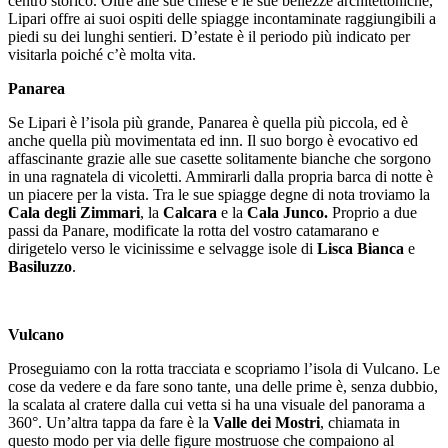
centro storico. Oltre alle sue chiese e le sue bellezze architettoniche,
Lipari offre ai suoi ospiti delle spiagge incontaminate raggiungibili a
piedi su dei lunghi sentieri. D’estate è il periodo più indicato per
visitarla poiché c’è molta vita.
Panarea
Se Lipari è l’isola più grande, Panarea è quella più piccola, ed è
anche quella più movimentata ed inn. Il suo borgo è evocativo ed
affascinante grazie alle sue casette solitamente bianche che sorgono
in una ragnatela di vicoletti. Ammirarli dalla propria barca di notte è
un piacere per la vista. Tra le sue spiagge degne di nota troviamo la
Cala degli Zimmari
, la
Calcara
e la
Cala Junco.
Proprio a due
passi da Panare, modificate la rotta del vostro catamarano e
dirigetelo verso le vicinissime e selvagge isole di
Lisca Bianca
e
Basiluzzo
.
Vulcano
Proseguiamo con la rotta tracciata e scopriamo l’isola di Vulcano. Le
cose da vedere e da fare sono tante, una delle prime è, senza dubbio,
la scalata al cratere dalla cui vetta si ha una visuale del panorama a
360°. Un’altra tappa da fare è la
Valle dei Mostri
, chiamata in
questo modo per via delle figure mostruose che compaiono al