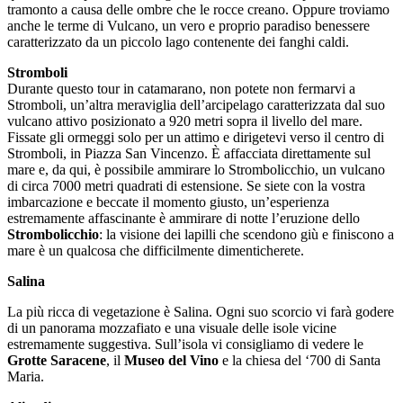
tramonto a causa delle ombre che le rocce creano. Oppure troviamo
anche le terme di Vulcano, un vero e proprio paradiso benessere
caratterizzato da un piccolo lago contenente dei fanghi caldi.
Stromboli
Durante questo tour in catamarano, non potete non fermarvi a
Stromboli, un’altra meraviglia dell’arcipelago caratterizzata dal suo
vulcano attivo posizionato a 920 metri sopra il livello del mare.
Fissate gli ormeggi solo per un attimo e dirigetevi verso il centro di
Stromboli, in Piazza San Vincenzo. È affacciata direttamente sul
mare e, da qui, è possibile ammirare lo Strombolicchio, un vulcano
di circa 7000 metri quadrati di estensione. Se siete con la vostra
imbarcazione e beccate il momento giusto, un’esperienza
estremamente affascinante è ammirare di notte l’eruzione dello
Strombolicchio
: la visione dei lapilli che scendono giù e finiscono a
mare è un qualcosa che difficilmente dimenticherete.
Salina
La più ricca di vegetazione è Salina. Ogni suo scorcio vi farà godere
di un panorama mozzafiato e una visuale delle isole vicine
estremamente suggestiva. Sull’isola vi consigliamo di vedere le
Grotte Saracene
, il
Museo del Vino
e la chiesa del ‘700 di Santa
Maria.