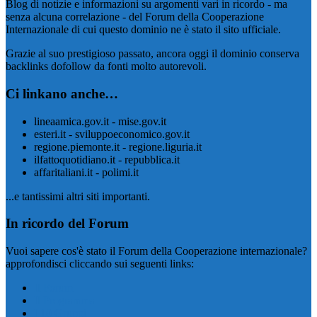
Blog di notizie e informazioni su argomenti vari in ricordo - ma
senza alcuna correlazione - del Forum della Cooperazione
Internazionale di cui questo dominio ne è stato il sito ufficiale.
Grazie al suo prestigioso passato, ancora oggi il dominio conserva
backlinks dofollow da fonti molto autorevoli.
Ci linkano anche…
lineaamica.gov.it - mise.gov.it
esteri.it - sviluppoeconomico.gov.it
regione.piemonte.it - regione.liguria.it
ilfattoquotidiano.it - repubblica.it
affaritaliani.it - polimi.it
...e tantissimi altri siti importanti.
In ricordo del Forum
Vuoi sapere cos'è stato il Forum della Cooperazione internazionale?
approfondisci cliccando sui seguenti links:
Il Forum
Il Programma
I 10 Gruppi