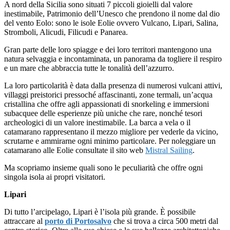
A nord della Sicilia sono situati 7 piccoli gioielli dal valore
inestimabile, Patrimonio dell’Unesco che prendono il nome dal dio
del vento Eolo: sono le isole Eolie ovvero Vulcano, Lipari, Salina,
Stromboli, Alicudi, Filicudi e Panarea.
Gran parte delle loro spiagge e dei loro territori mantengono una
natura selvaggia e incontaminata, un panorama da togliere il respiro
e un mare che abbraccia tutte le tonalità dell’azzurro.
La loro particolarità è data dalla presenza di numerosi vulcani attivi,
villaggi preistorici pressoché affascinanti, zone termali, un’acqua
cristallina che offre agli appassionati di snorkeling e immersioni
subacquee delle esperienze più uniche che rare, nonché tesori
archeologici di un valore inestimabile. La barca a vela o il
catamarano rappresentano il mezzo migliore per vederle da vicino,
scrutarne e ammirarne ogni minimo particolare. Per noleggiare un
catamarano alle Eolie consultate il sito web
Mistral Sailing
.
Ma scopriamo insieme quali sono le peculiarità che offre ogni
singola isola ai propri visitatori.
Lipari
Di tutto l’arcipelago, Lipari è l’isola più grande. È possibile
attraccare al
porto di Portosalvo
che si trova a circa 500 metri dal