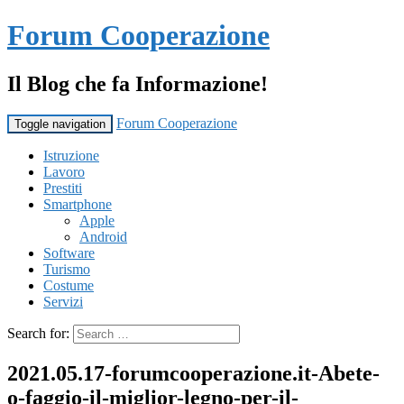
Forum Cooperazione
Il Blog che fa Informazione!
Forum Cooperazione
Toggle navigation
Istruzione
Lavoro
Prestiti
Smartphone
Apple
Android
Software
Turismo
Costume
Servizi
Search for:
2021.05.17-forumcooperazione.it-Abete-
o-faggio-il-miglior-legno-per-il-