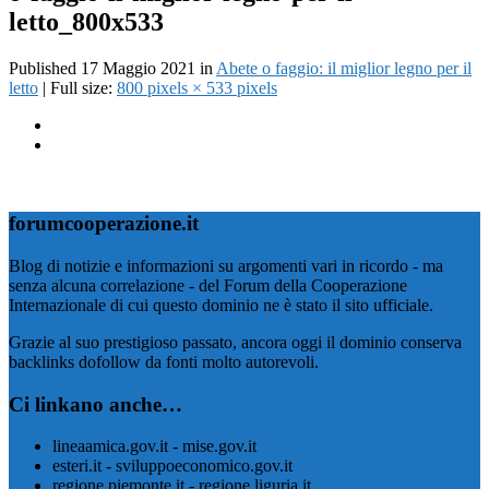
letto_800x533
Published
17 Maggio 2021
in
Abete o faggio: il miglior legno per il
letto
| Full size:
800 pixels × 533 pixels
forumcooperazione.it
Blog di notizie e informazioni su argomenti vari in ricordo - ma
senza alcuna correlazione - del Forum della Cooperazione
Internazionale di cui questo dominio ne è stato il sito ufficiale.
Grazie al suo prestigioso passato, ancora oggi il dominio conserva
backlinks dofollow da fonti molto autorevoli.
Ci linkano anche…
lineaamica.gov.it - mise.gov.it
esteri.it - sviluppoeconomico.gov.it
regione.piemonte.it - regione.liguria.it