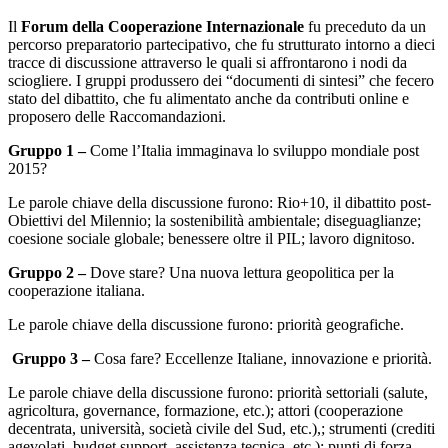
Il
Forum della Cooperazione Internazionale
fu preceduto da un
percorso preparatorio partecipativo, che fu strutturato intorno a dieci
tracce di discussione attraverso le quali si affrontarono i nodi da
sciogliere. I gruppi produssero dei “documenti di sintesi” che fecero
stato del dibattito, che fu alimentato anche da contributi online e
proposero delle Raccomandazioni.
Gruppo 1
–
Come l’Italia immaginava lo sviluppo mondiale post
2015?
Le parole chiave della discussione furono: Rio+10, il dibattito post-
Obiettivi del Milennio; la sostenibilità ambientale; diseguaglianze;
coesione sociale globale; benessere oltre il PIL; lavoro dignitoso.
Gruppo 2 –
Dove stare? Una nuova lettura geopolitica per la
cooperazione italiana.
Le parole chiave della discussione furono: priorità geografiche.
Gruppo 3 –
Cosa fare? Eccellenze Italiane, innovazione e priorità.
Le parole chiave della discussione furono: priorità settoriali (salute,
agricoltura, governance, formazione, etc.); attori (cooperazione
decentrata, università, società civile del Sud, etc.),; strumenti (crediti
agevolati, budget support, assistenza tecnica, etc.); punti di forza.