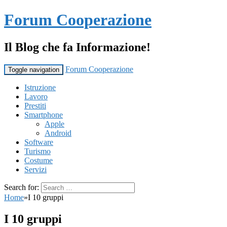
Forum Cooperazione
Il Blog che fa Informazione!
Forum Cooperazione
Toggle navigation
Istruzione
Lavoro
Prestiti
Smartphone
Apple
Android
Software
Turismo
Costume
Servizi
Search for:
Home
»
I 10 gruppi
I 10 gruppi