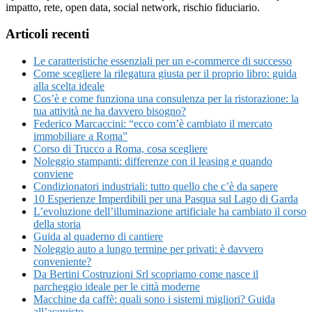
impatto, rete, open data, social network, rischio fiduciario.
Articoli recenti
Le caratteristiche essenziali per un e-commerce di successo
Come scegliere la rilegatura giusta per il proprio libro: guida
alla scelta ideale
Cos’è e come funziona una consulenza per la ristorazione: la
tua attività ne ha davvero bisogno?
Federico Marcaccini: “ecco com’è cambiato il mercato
immobiliare a Roma”
Corso di Trucco a Roma, cosa scegliere
Noleggio stampanti: differenze con il leasing e quando
conviene
Condizionatori industriali: tutto quello che c’è da sapere
10 Esperienze Imperdibili per una Pasqua sul Lago di Garda
L’evoluzione dell’illuminazione artificiale ha cambiato il corso
della storia
Guida al quaderno di cantiere
Noleggio auto a lungo termine per privati: è davvero
conveniente?
Da Bertini Costruzioni Srl scopriamo come nasce il
parcheggio ideale per le città moderne
Macchine da caffè: quali sono i sistemi migliori? Guida
all’acquisto