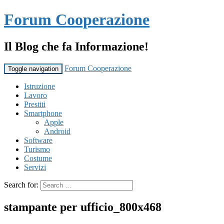
Forum Cooperazione
Il Blog che fa Informazione!
Forum Cooperazione
Toggle navigation
Istruzione
Lavoro
Prestiti
Smartphone
Apple
Android
Software
Turismo
Costume
Servizi
Search for:
stampante per ufficio_800x468