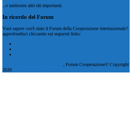
...e tantissimi altri siti importanti.
In ricordo del Forum
Vuoi sapere cos'è stato il Forum della Cooperazione internazionale?
approfondisci cliccando sui seguenti links:
Il Forum
Il Programma
I 10 Gruppi
AlbinoMouse WordPress Theme
, Forum Cooperazione© Copyright
2026