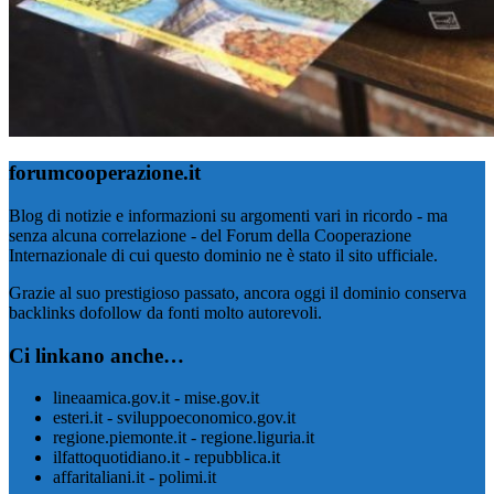
forumcooperazione.it
Blog di notizie e informazioni su argomenti vari in ricordo - ma
senza alcuna correlazione - del Forum della Cooperazione
Internazionale di cui questo dominio ne è stato il sito ufficiale.
Grazie al suo prestigioso passato, ancora oggi il dominio conserva
backlinks dofollow da fonti molto autorevoli.
Ci linkano anche…
lineaamica.gov.it - mise.gov.it
esteri.it - sviluppoeconomico.gov.it
regione.piemonte.it - regione.liguria.it
ilfattoquotidiano.it - repubblica.it
affaritaliani.it - polimi.it