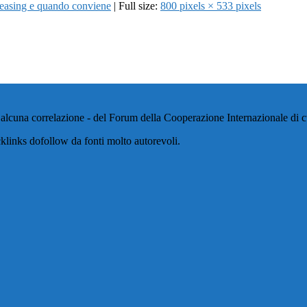
 leasing e quando conviene
| Full size:
800 pixels × 533 pixels
alcuna correlazione - del Forum della Cooperazione Internazionale di cui
klinks dofollow da fonti molto autorevoli.