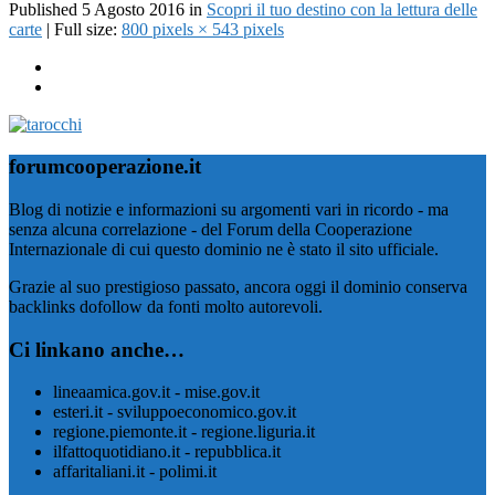
Published
5 Agosto 2016
in
Scopri il tuo destino con la lettura delle
carte
| Full size:
800 pixels × 543 pixels
forumcooperazione.it
Blog di notizie e informazioni su argomenti vari in ricordo - ma
senza alcuna correlazione - del Forum della Cooperazione
Internazionale di cui questo dominio ne è stato il sito ufficiale.
Grazie al suo prestigioso passato, ancora oggi il dominio conserva
backlinks dofollow da fonti molto autorevoli.
Ci linkano anche…
lineaamica.gov.it - mise.gov.it
esteri.it - sviluppoeconomico.gov.it
regione.piemonte.it - regione.liguria.it
ilfattoquotidiano.it - repubblica.it
affaritaliani.it - polimi.it