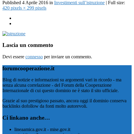
Published
4 Aprile 2016
in
Investimenti sull’istruzione
| Full size:
420 pixels × 299 pixels
Lascia un commento
Devi essere
connesso
per inviare un commento.
forumcooperazione.it
Blog di notizie e informazioni su argomenti vari in ricordo - ma
senza alcuna correlazione - del Forum della Cooperazione
Internazionale di cui questo dominio ne è stato il sito ufficiale.
Grazie al suo prestigioso passato, ancora oggi il dominio conserva
backlinks dofollow da fonti molto autorevoli.
Ci linkano anche…
lineaamica.gov.it - mise.gov.it