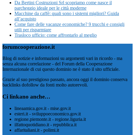
Da Bertini Costruzioni Srl scopriamo come nasce il
parcheggio ideale per le città moderne
Macchine da caffè: quali sono i sistemi migliori? Guida
all’acquisto
Come fare delle vacanze economiche? 9 trucchi e consigli
utili per risparmiare
Trasloco ufficio: come affrontarlo al meglio
forumcooperazione.it
Blog di notizie e informazioni su argomenti vari in ricordo - ma
senza alcuna correlazione - del Forum della Cooperazione
Internazionale di cui questo dominio ne è stato il sito ufficiale.
Grazie al suo prestigioso passato, ancora oggi il dominio conserva
backlinks dofollow da fonti molto autorevoli.
Ci linkano anche…
lineaamica.gov.it - mise.gov.it
esteri.it - sviluppoeconomico.gov.it
regione.piemonte.it - regione.liguria.it
ilfattoquotidiano.it - repubblica.it
affaritaliani.it - polimi.it