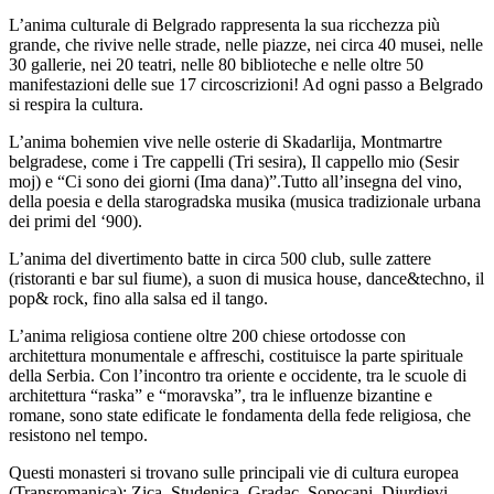
L’anima culturale di Belgrado rappresenta la sua ricchezza più
grande, che rivive nelle strade, nelle piazze, nei circa 40 musei, nelle
30 gallerie, nei 20 teatri, nelle 80 biblioteche e nelle oltre 50
manifestazioni delle sue 17 circoscrizioni! Ad ogni passo a Belgrado
si respira la cultura.
L’anima bohemien vive nelle osterie di Skadarlija, Montmartre
belgradese, come i Tre cappelli (Tri sesira), Il cappello mio (Sesir
moj) e “Ci sono dei giorni (Ima dana)”.Tutto all’insegna del vino,
della poesia e della starogradska musika (musica tradizionale urbana
dei primi del ‘900).
L’anima del divertimento batte in circa 500 club, sulle zattere
(ristoranti e bar sul fiume), a suon di musica house, dance&techno, il
pop& rock, fino alla salsa ed il tango.
L’anima religiosa contiene oltre 200 chiese ortodosse con
architettura monumentale e affreschi, costituisce la parte spirituale
della Serbia. Con l’incontro tra oriente e occidente, tra le scuole di
architettura “raska” e “moravska”, tra le influenze bizantine e
romane, sono state edificate le fondamenta della fede religiosa, che
resistono nel tempo.
Questi monasteri si trovano sulle principali vie di cultura europea
(Transromanica): Zica, Studenica, Gradac, Sopocani, Djurdjevi