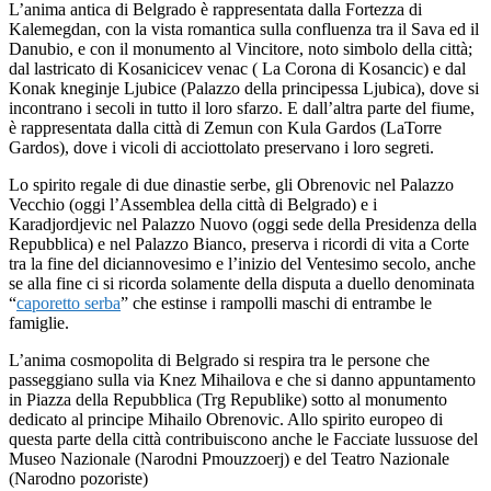
L’anima antica di Belgrado è rappresentata dalla Fortezza di
Kalemegdan, con la vista romantica sulla confluenza tra il Sava ed il
Danubio, e con il monumento al Vincitore, noto simbolo della città;
dal lastricato di Kosanicicev venac ( La Corona di Kosancic) e dal
Konak kneginje Ljubice (Palazzo della principessa Ljubica), dove si
incontrano i secoli in tutto il loro sfarzo. E dall’altra parte del fiume,
è rappresentata dalla città di Zemun con Kula Gardos (LaTorre
Gardos), dove i vicoli di acciottolato preservano i loro segreti.
Lo spirito regale di due dinastie serbe, gli Obrenovic nel Palazzo
Vecchio (oggi l’Assemblea della città di Belgrado) e i
Karadjordjevic nel Palazzo Nuovo (oggi sede della Presidenza della
Repubblica) e nel Palazzo Bianco, preserva i ricordi di vita a Corte
tra la fine del diciannovesimo e l’inizio del Ventesimo secolo, anche
se alla fine ci si ricorda solamente della disputa a duello denominata
“
caporetto serba
” che estinse i rampolli maschi di entrambe le
famiglie.
L’anima cosmopolita di Belgrado si respira tra le persone che
passeggiano sulla via Knez Mihailova e che si danno appuntamento
in Piazza della Repubblica (Trg Republike) sotto al monumento
dedicato al principe Mihailo Obrenovic. Allo spirito europeo di
questa parte della città contribuiscono anche le Facciate lussuose del
Museo Nazionale (Narodni Pmouzzoerj) e del Teatro Nazionale
(Narodno pozoriste)