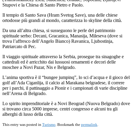
Stupovi e la Chiesa di Santo Pietro e Paolo.
Il tempio di Santo Sava (Hram Svetog Save), una delle chiese
ortodosse più grandi al mondo, caratterizza lo skyline della città.
Da una all’altra chiesa, si susseguono le perle del patrimonio
spirituale serbo: Decani, Gracanica, Manasija, Mileseva (dove si
trova l’affresco dell’Angelo Bianco) Ravanica, Ljubostinja,
Patriarcato di Pec.
Il viaggio spirituale attraverso la Serbia, prosegue tra sinagoghe e
cattedrali ed è arricchito dai lussuosi ornamenti e decori delle
moschee a Novi Pazar, Nis e Belgrado.
L’anima sportiva è il “bungee jumpinq”, lo sci d’acqua e il gioco del
golf all’Ada Ciganlija, il calcio al Marakana belgradese, il correre
per i parchi, il pattinaggio a Pionir e i campionati di varie discipline
nell’Arena di Belgrado.
Lo spirito imprenditoriale è a Novi Beograd (Nuova Belgrado) dove
si trovano circa 5000 imprese, centri congresso e alcuni tra gli
alberghi di lusso della città.
This entry was posted in
Turismo
. Bookmark the
permalink
.