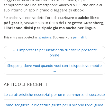
semplicemente uno smartphone Android o iOS che abbia al
suo interno un app in grado di leggere gli ebook.
Se anche voi non vedete l’ora di
scaricare qualche libro
pdf gratis
, visitate subito il sito del P
rogetto Gutenberg,
i libri sono divisi per tipologia ma anche per lingua.
This entry was posted in
Istruzione
. Bookmark the
permalink
.
P
← L’importanza per un’azienda di essere presente
o
online
s
Shopping dove vuoi quando vuoi con il dispositivo mobile
t
→
n
a
ARTICOLI RECENTI
v
i
Le caratteristiche essenziali per un e-commerce di successo
g
a
Come scegliere la rilegatura giusta per il proprio libro: guida