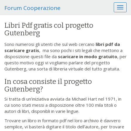
Forum Cooperazione
T
o
g
Libri Pdf gratis col progetto
g
Gutenberg
l
e
Sono numerosi gli utenti che sul web cercano
libri pdf da
n
scaricare gratis
, ma sono pochi i siti legali che mettono a
a
disposizione questi file da
scaricare in modo gratuito
, per
v
questo motivo oggi vi vogliamo parlare del progetto
i
Gutenberg, una sorta di libreria virtuale del tutto gratuita.
g
a
In cosa consiste il progetto
t
i
Gutenberg?
o
Si tratta di un’iniziativa avviata da Michael Hart nel 1971, in
n
cui sono stati messi a disposizione oltre 100 mila titoli o
autori di libri, disponibli in varie lingue.
Trovare un libro in formato pdf nel loro archivio è davvero
semplice, vi basterà digitare il titolo dell’autore, per trovare