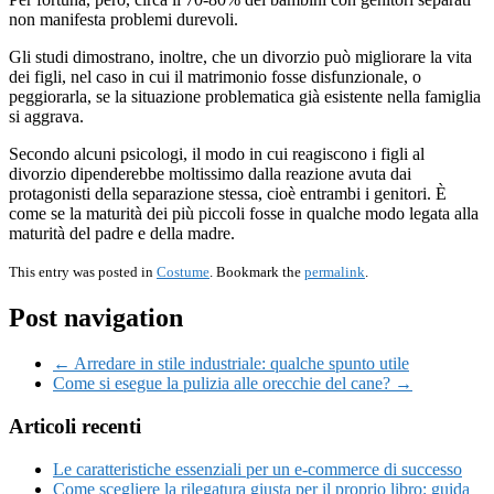
non manifesta problemi durevoli.
Gli studi dimostrano, inoltre, che un divorzio può migliorare la vita
dei figli, nel caso in cui il matrimonio fosse disfunzionale, o
peggiorarla, se la situazione problematica già esistente nella famiglia
si aggrava.
Secondo alcuni psicologi, il modo in cui reagiscono i figli al
divorzio dipenderebbe moltissimo dalla reazione avuta dai
protagonisti della separazione stessa, cioè entrambi i genitori. È
come se la maturità dei più piccoli fosse in qualche modo legata alla
maturità del padre e della madre.
This entry was posted in
Costume
. Bookmark the
permalink
.
Post navigation
← Arredare in stile industriale: qualche spunto utile
Come si esegue la pulizia alle orecchie del cane? →
Articoli recenti
Le caratteristiche essenziali per un e-commerce di successo
Come scegliere la rilegatura giusta per il proprio libro: guida