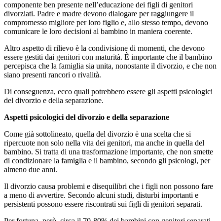
componente ben presente nell’educazione dei figli di genitori
divorziati. Padre e madre devono dialogare per raggiungere il
compromesso migliore per loro figlio e, allo stesso tempo, devono
comunicare le loro decisioni al bambino in maniera coerente.
Altro aspetto di rilievo è la condivisione di momenti, che devono
essere gestiti dai genitori con maturità. È importante che il bambino
percepisca che la famiglia sia unita, nonostante il divorzio, e che non
siano presenti rancori o rivalità.
Di conseguenza, ecco quali potrebbero essere gli aspetti psicologici
del divorzio e della separazione.
Aspetti psicologici del divorzio e della separazione
Come già sottolineato, quella del divorzio è una scelta che si
ripercuote non solo nella vita dei genitori, ma anche in quella del
bambino. Si tratta di una trasformazione importante, che non smette
di condizionare la famiglia e il bambino, secondo gli psicologi, per
almeno due anni.
Il divorzio causa problemi e disequilibri che i figli non possono fare
a meno di avvertire. Secondo alcuni studi, disturbi importanti e
persistenti possono essere riscontrati sui figli di genitori separati.
Per fortuna, però, circa il 70-80% dei bambini con genitori separati