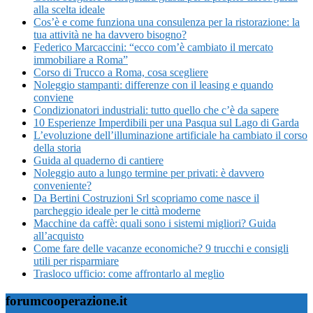
alla scelta ideale
Cos’è e come funziona una consulenza per la ristorazione: la
tua attività ne ha davvero bisogno?
Federico Marcaccini: “ecco com’è cambiato il mercato
immobiliare a Roma”
Corso di Trucco a Roma, cosa scegliere
Noleggio stampanti: differenze con il leasing e quando
conviene
Condizionatori industriali: tutto quello che c’è da sapere
10 Esperienze Imperdibili per una Pasqua sul Lago di Garda
L’evoluzione dell’illuminazione artificiale ha cambiato il corso
della storia
Guida al quaderno di cantiere
Noleggio auto a lungo termine per privati: è davvero
conveniente?
Da Bertini Costruzioni Srl scopriamo come nasce il
parcheggio ideale per le città moderne
Macchine da caffè: quali sono i sistemi migliori? Guida
all’acquisto
Come fare delle vacanze economiche? 9 trucchi e consigli
utili per risparmiare
Trasloco ufficio: come affrontarlo al meglio
forumcooperazione.it