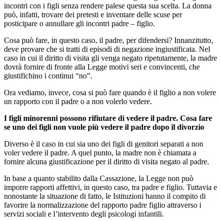
incontri con i figli senza rendere palese questa sua scelta. La donna
può, infatti, trovare dei pretesti e inventare delle scuse per
posticipare o annullare gli incontri padre – figlio.
Cosa può fare, in questo caso, il padre, per difendersi? Innanzitutto,
deve provare che si tratti di episodi di negazione ingiustificata. Nel
caso in cui il diritto di visita gli venga negato ripetutamente, la madre
dovrà fornire di fronte alla Legge motivi seri e convincenti, che
giustifichino i continui “no”.
Ora vediamo, invece, cosa si può fare quando è il figlio a non volere
un rapporto con il padre o a non volerlo vedere.
I figli minorenni possono rifiutare di vedere il padre. Cosa fare
se uno dei figli non vuole più vedere il padre dopo il divorzio
Diverso è il caso in cui sia uno dei figli di genitori separati a non
voler vedere il padre. A quel punto, la madre non è chiamata a
fornire alcuna giustificazione per il diritto di visita negato al padre.
In base a quanto stabilito dalla Cassazione, la Legge non può
imporre rapporti affettivi, in questo caso, tra padre e figlio. Tuttavia e
nonostante la situazione di fatto, le Istituzioni hanno il compito di
favorire la normalizzazione del rapporto padre figlio attraverso i
servizi sociali e l’intervento degli psicologi infantili.