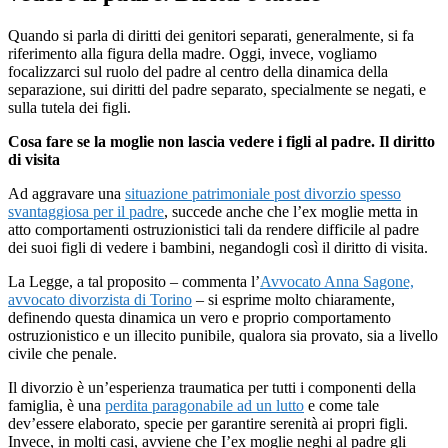
Quando si parla di diritti dei genitori separati, generalmente, si fa
riferimento alla figura della madre. Oggi, invece, vogliamo
focalizzarci sul ruolo del padre al centro della dinamica della
separazione, sui diritti del padre separato, specialmente se negati, e
sulla tutela dei figli.
Cosa fare se la moglie non lascia vedere i figli al padre. Il diritto
di visita
Ad aggravare una
situazione patrimoniale post divorzio spesso
svantaggiosa per il padre
, succede anche che l’ex moglie metta in
atto comportamenti ostruzionistici tali da rendere difficile al padre
dei suoi figli di vedere i bambini, negandogli così il diritto di visita.
La Legge, a tal proposito – commenta l’
Avvocato Anna Sagone,
avvocato divorzista di Torino
– si esprime molto chiaramente,
definendo questa dinamica un vero e proprio comportamento
ostruzionistico e un illecito punibile, qualora sia provato, sia a livello
civile che penale.
Il divorzio è un’esperienza traumatica per tutti i componenti della
famiglia, è una
perdita paragonabile ad un lutto
e come tale
dev’essere elaborato, specie per garantire serenità ai propri figli.
Invece, in molti casi, avviene che I’ex moglie neghi al padre gli