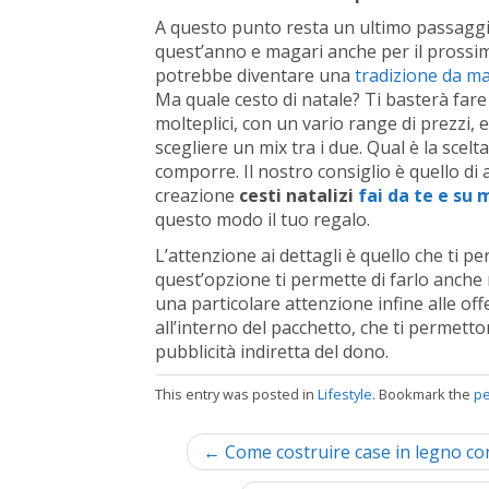
A questo punto resta un ultimo passaggio:
quest’anno e magari anche per il prossim
potrebbe diventare una
tradizione da m
Ma quale cesto di natale? Ti basterà fare
molteplici, con un vario range di prezzi, e 
scegliere un mix tra i due. Qual è la scelt
comporre. Il nostro consiglio è quello di 
creazione
cesti natalizi
fai da te e su 
questo modo il tuo regalo.
L’attenzione ai dettagli è quello che ti p
quest’opzione ti permette di farlo anche n
una particolare attenzione infine alle off
all’interno del pacchetto, che ti permetto
pubblicità indiretta del dono.
This entry was posted in
Lifestyle
. Bookmark the
pe
P
← Come costruire case in legno con a