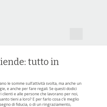
S
e
a
r
c
h
ziende: tutto in
f
o
r
:
irano le somme sull’attività svolta, ma anche un
e, e anche per fare regali. Se questi dodici
 clienti e alle persone che lavorano per noi,
to tieni a loro? E per farlo cosa c’è meglio
 segno di fiducia, o di un ringraziamento,