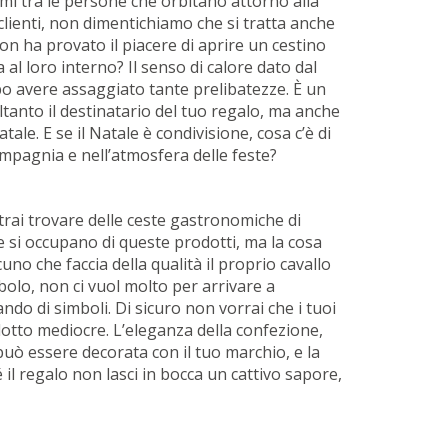
ami tra le persone che orbitano attorno alla
lienti, non dimentichiamo che si tratta anche
n ha provato il piacere di aprire un cestino
 al loro interno? Il senso di calore dato dal
o avere assaggiato tante prelibatezze. È un
tanto il destinatario del tuo regalo, ma anche
tale. E se il Natale è condivisione, cosa c’è di
mpagnia e nell’atmosfera delle feste?
trai trovare delle ceste gastronomiche di
he si occupano di queste prodotti, ma la cosa
no che faccia della qualità il proprio cavallo
mbolo, non ci vuol molto per arrivare a
o di simboli. Di sicuro non vorrai che i tuoi
dotto mediocre. L’eleganza della confezione,
uò essere decorata con il tuo marchio, e la
il regalo non lasci in bocca un cattivo sapore,