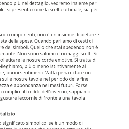
ndendo più nel dettaglio, vedremo insieme per
e, si presenta come la scelta ottimale, sia per
suoi componenti, non è un insieme di pietanze
lista della spesa. Quando parliamo di cesti di
re dei simboli. Quello che stai spedendo non è
mante. Non sono salumi o formaggi scelti. Si
solleticare le nostre corde emotive. Si tratta di
 colleghiamo, più o meno istintivamente al
ne, buoni sentimenti. Val la pena di fare un
 sulle nostre tavole nel periodo della fine
hezza e abbondanza nei mesi futuri. Forse
a complice il freddo dell’inverno, sappiamo
gustare leccornie di fronte a una tavola
talizio
o significato simbolico, se è un modo di