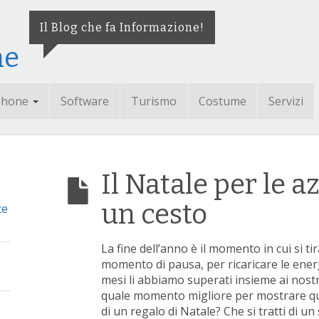
Il Blog che fa Informazione!
ne
phone
Software
Turismo
Costume
Servizi
Il Natale per le a
un cesto
ce
La fine dell’anno è il momento in cui si t
momento di pausa, per ricaricare le energi
mesi li abbiamo superati insieme ai nostri
quale momento migliore per mostrare quan
di un regalo di Natale? Che si tratti di un