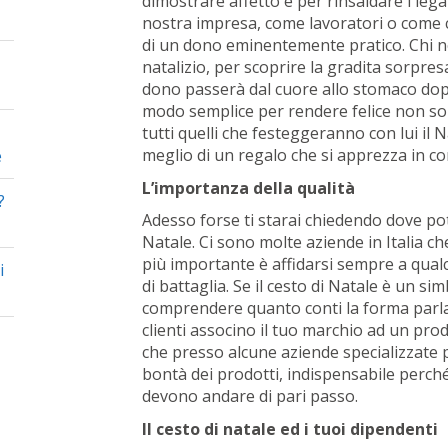
dimostrare affetto e per rinsaldare i leg
nostra impresa, come lavoratori o come c
di un dono eminentemente pratico. Chi no
natalizio, per scoprire la gradita sorpresa
dono passerà dal cuore allo stomaco dop
modo semplice per rendere felice non sol
tutti quelli che festeggeranno con lui il Na
meglio di un regalo che si apprezza in co
e
L’importanza della qualità
?
Adesso forse ti starai chiedendo dove po
Natale. Ci sono molte aziende in Italia c
più importante è affidarsi sempre a qualcu
i
di battaglia. Se il cesto di Natale è un si
comprendere quanto conti la forma parland
clienti associno il tuo marchio ad un pro
che presso alcune aziende specializzate p
bontà dei prodotti, indispensabile perché 
devono andare di pari passo.
Il cesto di natale ed i tuoi dipendenti