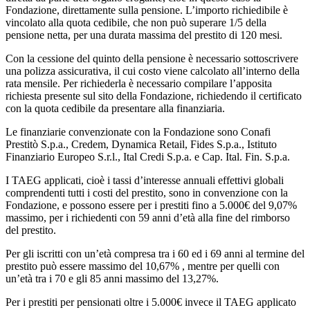
Fondazione, direttamente sulla pensione. L’importo richiedibile è
vincolato alla quota cedibile, che non può superare 1/5 della
pensione netta, per una durata massima del prestito di 120 mesi.
Con la cessione del quinto della pensione è necessario sottoscrivere
una polizza assicurativa, il cui costo viene calcolato all’interno della
rata mensile. Per richiederla è necessario compilare l’apposita
richiesta presente sul sito della Fondazione, richiedendo il certificato
con la quota cedibile da presentare alla finanziaria.
Le finanziarie convenzionate con la Fondazione sono Conafi
Prestitò S.p.a., Credem, Dynamica Retail, Fides S.p.a., Istituto
Finanziario Europeo S.r.l., Ital Credi S.p.a. e Cap. Ital. Fin. S.p.a.
I TAEG applicati, cioè i tassi d’interesse annuali effettivi globali
comprendenti tutti i costi del prestito, sono in convenzione con la
Fondazione, e possono essere per i prestiti fino a 5.000€ del 9,07%
massimo, per i richiedenti con 59 anni d’età alla fine del rimborso
del prestito.
Per gli iscritti con un’età compresa tra i 60 ed i 69 anni al termine del
prestito può essere massimo del 10,67% , mentre per quelli con
un’età tra i 70 e gli 85 anni massimo del 13,27%.
Per i prestiti per pensionati oltre i 5.000€ invece il TAEG applicato