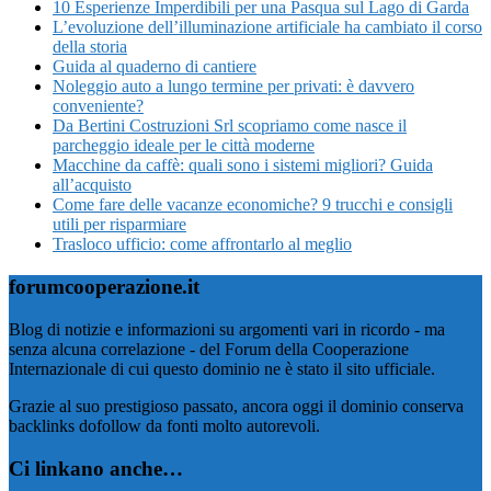
10 Esperienze Imperdibili per una Pasqua sul Lago di Garda
L’evoluzione dell’illuminazione artificiale ha cambiato il corso
della storia
Guida al quaderno di cantiere
Noleggio auto a lungo termine per privati: è davvero
conveniente?
Da Bertini Costruzioni Srl scopriamo come nasce il
parcheggio ideale per le città moderne
Macchine da caffè: quali sono i sistemi migliori? Guida
all’acquisto
Come fare delle vacanze economiche? 9 trucchi e consigli
utili per risparmiare
Trasloco ufficio: come affrontarlo al meglio
forumcooperazione.it
Blog di notizie e informazioni su argomenti vari in ricordo - ma
senza alcuna correlazione - del Forum della Cooperazione
Internazionale di cui questo dominio ne è stato il sito ufficiale.
Grazie al suo prestigioso passato, ancora oggi il dominio conserva
backlinks dofollow da fonti molto autorevoli.
Ci linkano anche…