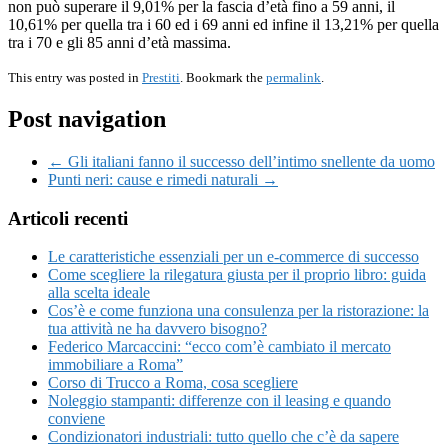
non può superare il 9,01% per la fascia d’età fino a 59 anni, il
10,61% per quella tra i 60 ed i 69 anni ed infine il 13,21% per quella
tra i 70 e gli 85 anni d’età massima.
This entry was posted in
Prestiti
. Bookmark the
permalink
.
Post navigation
← Gli italiani fanno il successo dell’intimo snellente da uomo
Punti neri: cause e rimedi naturali →
Articoli recenti
Le caratteristiche essenziali per un e-commerce di successo
Come scegliere la rilegatura giusta per il proprio libro: guida
alla scelta ideale
Cos’è e come funziona una consulenza per la ristorazione: la
tua attività ne ha davvero bisogno?
Federico Marcaccini: “ecco com’è cambiato il mercato
immobiliare a Roma”
Corso di Trucco a Roma, cosa scegliere
Noleggio stampanti: differenze con il leasing e quando
conviene
Condizionatori industriali: tutto quello che c’è da sapere