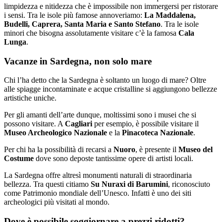
limpidezza e nitidezza che è impossibile non immergersi per ristorare
i sensi. Tra le isole più famose annoveriamo:
La Maddalena,
Budelli, Caprera, Santa Maria e Santo Stefano
. Tra le isole
minori che bisogna assolutamente visitare c’è la famosa
Cala
Lunga
.
Vacanze in Sardegna, non solo mare
Chi l’ha detto che la Sardegna è soltanto un luogo di mare? Oltre
alle spiagge incontaminate e acque cristalline si aggiungono bellezze
artistiche uniche.
Per gli amanti dell’arte dunque, moltissimi sono i musei che si
possono visitare. A
Cagliari
per esempio, è possibile visitare il
Museo Archeologico Nazionale
e la
Pinacoteca Nazionale
.
Per chi ha la possibilità di recarsi a
Nuoro
, è presente il
Museo del
Costume
dove sono deposte tantissime opere di artisti locali.
La Sardegna offre altresì monumenti naturali di straordinaria
bellezza. Tra questi citiamo
Su Nuraxi di Barumini
, riconosciuto
come Patrimonio mondiale dell’Unesco. Infatti è uno dei siti
archeologici più visitati al mondo.
Dove è possibile soggiornare a prezzi ridotti?