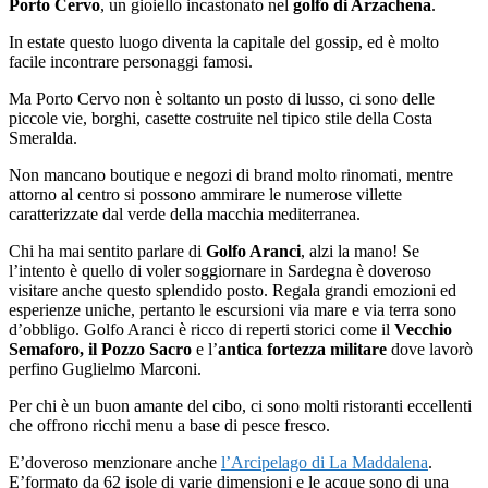
Porto Cervo
, un gioiello incastonato nel
golfo di Arzachena
.
In estate questo luogo diventa la capitale del gossip, ed è molto
facile incontrare personaggi famosi.
Ma Porto Cervo non è soltanto un posto di lusso, ci sono delle
piccole vie, borghi, casette costruite nel tipico stile della Costa
Smeralda.
Non mancano boutique e negozi di brand molto rinomati, mentre
attorno al centro si possono ammirare le numerose villette
caratterizzate dal verde della macchia mediterranea.
Chi ha mai sentito parlare di
Golfo Aranci
, alzi la mano! Se
l’intento è quello di voler soggiornare in Sardegna è doveroso
visitare anche questo splendido posto. Regala grandi emozioni ed
esperienze uniche, pertanto le escursioni via mare e via terra sono
d’obbligo. Golfo Aranci è ricco di reperti storici come il
Vecchio
Semaforo, il Pozzo Sacro
e l’
antica fortezza militare
dove lavorò
perfino Guglielmo Marconi.
Per chi è un buon amante del cibo, ci sono molti ristoranti eccellenti
che offrono ricchi menu a base di pesce fresco.
E’doveroso menzionare anche
l’Arcipelago di La Maddalena
.
E’formato da 62 isole di varie dimensioni e le acque sono di una