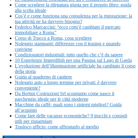
Come scegliere la rilegatura giusta per il proprio libro: guida
alla scelta ideale
Cos’è e come funziona una consulenza per la ristorazione: la
tua attività ne ha davvero bisogno?
Federico Marcaccini: “ecco com’è cambiato il mercato
immobiliare a Roma”
Corso di Trucco a Roma, cosa scegliere
Noleggio stampanti: differenze con il leasing e quando
conviene
Condizionatori industriali: tutto quello che c’è da sapere
10 Esperienze Imperdibili per una Pasqua sul Lago di Garda
L’evoluzione dell’illuminazione artificiale ha cambiato il corso
della storia
Guida al quaderno di cantiere
Noleggio auto a lungo termine per privati: è davvero
conveniente?
Da Bertini Costruzioni Srl scopriamo come nasce il
parcheggio ideale per le città moderne
Macchine da caffè: quali sono i sistemi migliori? Guida
all’acquisto
Come fare delle vacanze economiche? 9 trucchi e consigli
utili per risparmiare
Trasloco ufficio: come affrontarlo al meglio