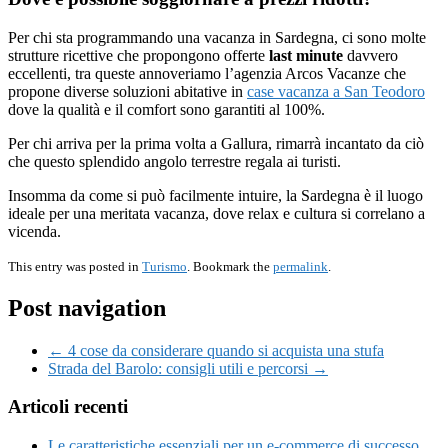
Per chi sta programmando una vacanza in Sardegna, ci sono molte
strutture ricettive che propongono offerte
last minute
davvero
eccellenti, tra queste annoveriamo l’agenzia Arcos Vacanze che
propone diverse soluzioni abitative in
case vacanza a San Teodoro
dove la qualità e il comfort sono garantiti al 100%.
Per chi arriva per la prima volta a Gallura, rimarrà incantato da ciò
che questo splendido angolo terrestre regala ai turisti.
Insomma da come si può facilmente intuire, la Sardegna è il luogo
ideale per una meritata vacanza, dove relax e cultura si correlano a
vicenda.
This entry was posted in
Turismo
. Bookmark the
permalink
.
Post navigation
← 4 cose da considerare quando si acquista una stufa
Strada del Barolo: consigli utili e percorsi →
Articoli recenti
Le caratteristiche essenziali per un e-commerce di successo