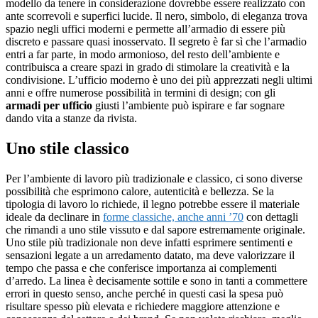
modello da tenere in considerazione dovrebbe essere realizzato con
ante scorrevoli e superfici lucide. Il nero, simbolo, di eleganza trova
spazio negli uffici moderni e permette all’armadio di essere più
discreto e passare quasi inosservato. Il segreto è far sì che l’armadio
entri a far parte, in modo armonioso, del resto dell’ambiente e
contribuisca a creare spazi in grado di stimolare la creatività e la
condivisione. L’ufficio moderno è uno dei più apprezzati negli ultimi
anni e offre numerose possibilità in termini di design; con gli
armadi per ufficio
giusti l’ambiente può ispirare e far sognare
dando vita a stanze da rivista.
Uno stile classico
Per l’ambiente di lavoro più tradizionale e classico, ci sono diverse
possibilità che esprimono calore, autenticità e bellezza. Se la
tipologia di lavoro lo richiede, il legno potrebbe essere il materiale
ideale da declinare in
forme classiche, anche anni ’70
con dettagli
che rimandi a uno stile vissuto e dal sapore estremamente originale.
Uno stile più tradizionale non deve infatti esprimere sentimenti e
sensazioni legate a un arredamento datato, ma deve valorizzare il
tempo che passa e che conferisce importanza ai complementi
d’arredo. La linea è decisamente sottile e sono in tanti a commettere
errori in questo senso, anche perché in questi casi la spesa può
risultare spesso più elevata e richiedere maggiore attenzione e