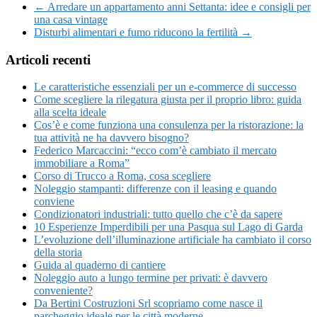
← Arredare un appartamento anni Settanta: idee e consigli per
una casa vintage
Disturbi alimentari e fumo riducono la fertilità →
Articoli recenti
Le caratteristiche essenziali per un e-commerce di successo
Come scegliere la rilegatura giusta per il proprio libro: guida
alla scelta ideale
Cos’è e come funziona una consulenza per la ristorazione: la
tua attività ne ha davvero bisogno?
Federico Marcaccini: “ecco com’è cambiato il mercato
immobiliare a Roma”
Corso di Trucco a Roma, cosa scegliere
Noleggio stampanti: differenze con il leasing e quando
conviene
Condizionatori industriali: tutto quello che c’è da sapere
10 Esperienze Imperdibili per una Pasqua sul Lago di Garda
L’evoluzione dell’illuminazione artificiale ha cambiato il corso
della storia
Guida al quaderno di cantiere
Noleggio auto a lungo termine per privati: è davvero
conveniente?
Da Bertini Costruzioni Srl scopriamo come nasce il
parcheggio ideale per le città moderne