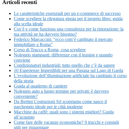
Articoli recenti
Le caratteristiche essenziali per un e-commerce di successo
Come scegliere la rilegatura giusta per il proprio libro: guida
alla scelta ideale
Cos’è e come funziona una consulenza per la ristorazione: la
tua attività ne ha davvero bisogno?
Federico Marcaccini: “ecco com’è cambiato il mercato
immobiliare a Roma”
Corso di Trucco a Roma, cosa scegliere
Noleggio stampanti: differenze con il leasing e quando
conviene
Condizionatori industriali: tutto quello che c’è da sapere
10 Esperienze Imperdibili per una Pasqua sul Lago di Garda
L’evoluzione dell’illuminazione artificiale ha cambiato il corso
della storia
Guida al quaderno di cantiere
Noleggio auto a lungo termine per privati: è davvero
conveniente?
Da Bertini Costruzioni Srl scopriamo come nasce il
parcheggio ideale per le città moderne
Macchine da caffè: quali sono i sistemi migliori? Guida
all’acquisto
Come fare delle vacanze economiche? 9 trucchi e consigli
utili per risparmiare