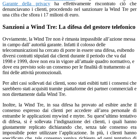
Garante della privacy
ha effettivamente riscontrato ciò che
denunciavano i clienti, procedendo nel sanzionare la Wind Tre per
una cifra che sfiora i 17 milioni di euro.
Sanzioni a Wind Tre: La difesa del gestore telefonico
Ovviamente, la Wind Tre non è rimasta impassibile all’azione messa
in campo dall’ autorità garante. Infatti il colosso delle
telecomunicazioni ha cercato di porre in essere una difesa, esibendo
diversi contratti stipulati dai clienti durante il periodo che va dal
1998 e 1999, dove non era in vigore all’attuale quadro normativo, e
dove era previsto solo un consenso per le finalità di trattamento ai
fini delle attività promozionali.
Per altri casi sollevati dai clienti, sono stati esibiti tutti i consensi che
sarebbero stati acquisiti tramite piattaforme dei partner commerciali e
non direttamente dalla Wind Tre.
Inoltre, la Wind Tre, in sua difesa ha provato ad esibire anche il
consenso espresso dai clienti per accedere all’area personale di
entrambe le applicazioni mywind e mytre. Su quest’ultimo tentativo
di difesa, si è sollevata l’indignazione dei clienti, i quali hanno
giustamente replicato dichiarando che, senza tale consenso era
impossibile poter utilizzare l’applicazione. In più, i clienti hanno
specificato che, tale consenso veniva richiesto ad ogni tentativo di