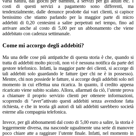
varia natura, dai giochi per bambini, a servizi per gli adulti etc. I
costi di questi servizi a pagamento sono differenti, ma
tendenzialmente, dalle denunce prodotte dai vari clienti, si capisce
benissimo che stiamo parlando per la maggior parte di micro
addebiti di 0,20 centesimi a salire perpetrati nel tempo, fino ad
arrivare anche al costo di 5,00 per un abbonamento che viene
addebitato con cadenza settimanale.
Come mi accorgo degli addebiti?
Ma una delle cose più antipatiche di questa storia è che, quando si
tratta di addebiti molto piccoli, non vi è nessuna notifica da parte del
gestore telefonico. Infatti, la maggior parte dei clienti, si accorge di
tali addebiti solo guardando le fatture (per chi ne è in possesso).
Mentre, chi non possiede le fatture, si accorge degli addebiti solo nel
momento in cui effettua una ricarica. In quanto, il credito appena
ricaricato viene subito scalato. Allora, allarmati da ciò, l’utente prova
a chiamare il proprio servizio clienti per ottenere informazioni,
scoprendo di “aver”attivato questi addebiti senza avendone fatta
richiesta, e che in teoria gli autori di tali addebiti sarebbero società
esterne alla compagnia telefonica.
Invece, per gli abbonamenti dal costo di 5,00 euro a salire, la storia è
leggermente diversa, ma nasconde ugualmente una serie di manovre
poco chiare atte a raggirare l’utente finale. Infatti, nel momento in