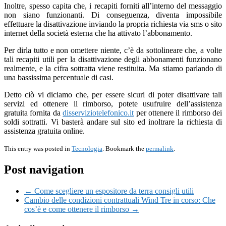
Inoltre, spesso capita che, i recapiti forniti all’interno del messaggio
non siano funzionanti. Di conseguenza, diventa impossibile
effettuare la disattivazione inviando la propria richiesta via sms o sito
internet della società esterna che ha attivato l’abbonamento.
Per dirla tutto e non omettere niente, c’è da sottolineare che, a volte
tali recapiti utili per la disattivazione degli abbonamenti funzionano
realmente, e la cifra sottratta viene restituita. Ma stiamo parlando di
una bassissima percentuale di casi.
Detto ciò vi diciamo che, per essere sicuri di poter disattivare tali
servizi ed ottenere il rimborso, potete usufruire dell’assistenza
gratuita fornita da
disserviziotelefonico.it
per ottenere il rimborso dei
soldi sottratti. Vi basterà andare sul sito ed inoltrare la richiesta di
assistenza gratuita online.
This entry was posted in
Tecnologia
. Bookmark the
permalink
.
Post navigation
← Come scegliere un espositore da terra consigli utili
Cambio delle condizioni contrattuali Wind Tre in corso: Che
cos’è e come ottenere il rimborso →