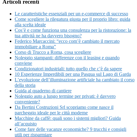
Articoli recenti
Le caratteristiche essenziali per un e-commerce di successo
Come scegliere la rilegatura giusta per il proprio libro: guida
alla scelta ideale
Cos’è e come funziona una consulenza per la ristorazione: la
tua attività ne ha davvero bisogno?
Federico Marcaccini: “ecco com’è cambiato il mercato
immobiliare a Roma”
Corso di Trucco a Roma, cosa scegliere
Noleggio stampanti: differenze con il leasing e quando
conviene
Condizionatori industriali: tutto quello che c’è da sapere
10 Esperienze Imperdibili per una Pasqua sul Lago di Garda
L’evoluzione dell’illuminazione artificiale ha cambiato il corso
della storia
Guida al quaderno di cantiere
Noleggio auto a lungo termine per privati: è davvero
conveniente?
Da Bertini Costruzioni Srl scopriamo come nasce il
parcheggio ideale per le città moderne
Macchine da caffè: quali sono i sistemi migliori? Guida
all’acquisto
Come fare delle vacanze economiche? 9 trucchi e consigli
utili per risparmiare