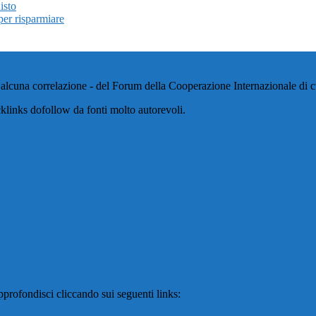
isto
per risparmiare
alcuna correlazione - del Forum della Cooperazione Internazionale di cui
klinks dofollow da fonti molto autorevoli.
profondisci cliccando sui seguenti links: