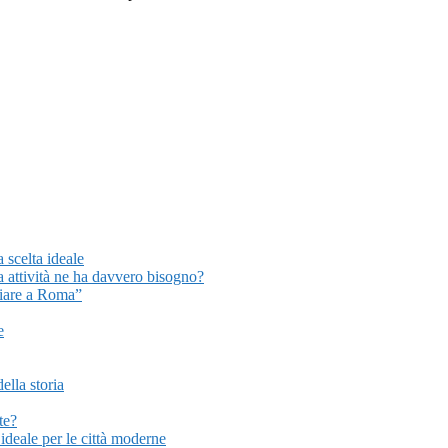
a scelta ideale
a attività ne ha davvero bisogno?
liare a Roma”
e
ella storia
te?
ideale per le città moderne