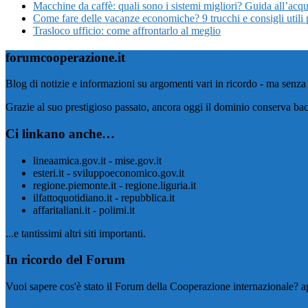
Macchine da caffè: quali sono i sistemi migliori? Guida all’acqu
Come fare delle vacanze economiche? 9 trucchi e consigli utili 
Trasloco ufficio: come affrontarlo al meglio
forumcooperazione.it
Blog di notizie e informazioni su argomenti vari in ricordo - ma senza 
Grazie al suo prestigioso passato, ancora oggi il dominio conserva bac
Ci linkano anche…
lineaamica.gov.it - mise.gov.it
esteri.it - sviluppoeconomico.gov.it
regione.piemonte.it - regione.liguria.it
ilfattoquotidiano.it - repubblica.it
affaritaliani.it - polimi.it
...e tantissimi altri siti importanti.
In ricordo del Forum
Vuoi sapere cos'è stato il Forum della Cooperazione internazionale? ap