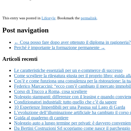
This entry was posted in
Lifestyle
. Bookmark the
permalink
.
Post navigation
← Cosa posso fare dopo aver ottenuto il diploma in ragioneria?
Perché è importante la formazione permanente →
Articoli recenti
Le caratteristiche essenziali per un e-commerce di successo
Come scegliere la rilegatura giusta per il proprio libro: guida all
Cos’è e come funziona una consulenza per la ristorazione: la tu
Federico Marcaccini: “ecco com’è cambiato il mercato immobi
Corso di Trucco a Roma, cosa scegliere
Noleggio stampanti: differenze con il leasing e quando convien
Condizionatori industriali: tutto quello che c’è da sapere
10 Esperienze Imperdibili per una Pasqua sul Lago di Garda
L’evoluzione dell’illuminazione artificiale ha cambiato il corso d
Guida al quaderno di cantiere
Noleggio auto a lungo termine per privati: è davvero convenien
Da Bertini Costruzioni Srl scopriamo come nasce il parcheggio 