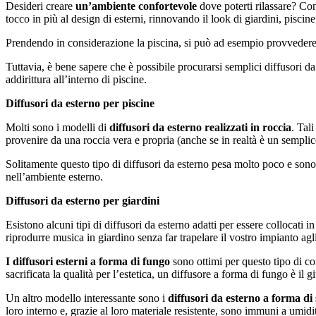
Desideri creare
un’ambiente confortevole
dove poterti rilassare? Con
tocco in più al design di esterni, rinnovando il look di giardini, piscin
Prendendo in considerazione la piscina, si può ad esempio provvedere a
Tuttavia, è bene sapere che è possibile procurarsi semplici diffusori d
addirittura all’interno di piscine.
Diffusori da esterno per piscine
Molti sono i modelli di
diffusori da esterno realizzati in roccia
. Tal
provenire da una roccia vera e propria (anche se in realtà è un semplic
Solitamente questo tipo di diffusori da esterno pesa molto poco e son
nell’ambiente esterno.
Diffusori da esterno per giardini
Esistono alcuni tipi di diffusori da esterno adatti per essere collocati 
riprodurre musica in giardino senza far trapelare il vostro impianto agli
I diffusori esterni a forma di fungo
sono ottimi per questo tipo di co
sacrificata la qualità per l’estetica, un diffusore a forma di fungo è i
Un altro modello interessante sono i
diffusori da esterno a forma di 
loro interno e, grazie al loro materiale resistente, sono immuni a umidi