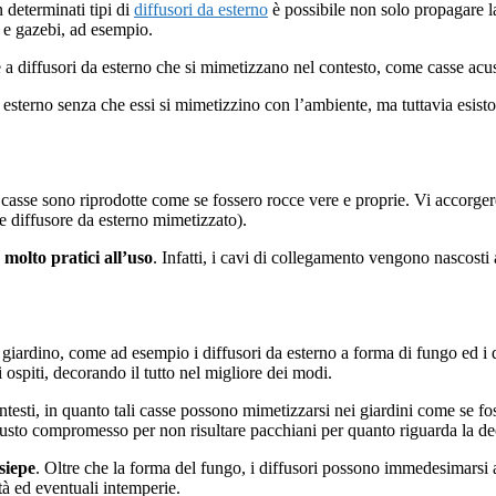
 determinati tipi di
diffusori da esterno
è possibile non solo propagare la
e e gazebi, ad esempio.
 diffusori da esterno che si mimetizzano nel contesto, come casse acust
a esterno senza che essi si mimetizzino con l’ambiente, ma tuttavia esisto
i casse sono riprodotte come se fossero rocce vere e proprie. Vi accorge
e diffusore da esterno mimetizzato).
o
molto pratici all’uso
. Infatti, i cavi di collegamento vengono nascosti
in giardino, come ad esempio i diffusori da esterno a forma di fungo ed i 
 ospiti, decorando il tutto nel migliore dei modi.
ntesti, in quanto tali casse possono mimetizzarsi nei giardini come se f
l giusto compromesso per non risultare pacchiani per quanto riguarda la de
siepe
. Oltre che la forma del fungo, i diffusori possono immedesimarsi an
tà ed eventuali intemperie.